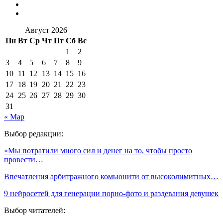
Август 2026
Пн
Вт
Ср
Чт
Пт
Сб
Вс
1
2
3
4
5
6
7
8
9
10
11
12
13
14
15
16
17
18
19
20
21
22
23
24
25
26
27
28
29
30
31
« Мар
Выбор редакции:
«Мы потратили много сил и денег на то, чтобы просто
провести…
Впечатления арбитражного комьюнити от высоколимитных…
9 нейросетей для генерации порно-фото и раздевания девушек
Выбор читателей: