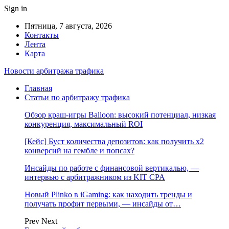
Sign in
Пятница, 7 августа, 2026
Контакты
Лента
Карта
Новости арбитража трафика
Главная
Статьи по арбитражу трафика
Обзор краш-игры Balloon: высокий потенциал, низкая
конкуренция, максимальный ROI
[Кейс] Буст количества депозитов: как получить х2
конверсий на гембле и попсах?
Инсайды по работе с финансовой вертикалью, —
интервью с арбитражником из KIT CPA
Новый Plinko в iGaming: как находить тренды и
получать профит первыми, — инсайды от…
Prev
Next