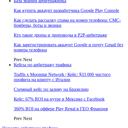
База знаний арбитражника
Как купить аккаунт разработчика Google Play Console
Как сделать рассылку спама на номер телефона: СМС-
бомберы, боты и звонки
Кто такие дропы и дроповоды в P2P-арбитраже
Как зарегистрировать аккаунт Google и почту Gmail без
номера телефона
Prev
Next
Кейсы по арбитражу трафика
Traffis x Moonstar Network | Кейс: $33 000 чистого
профита на крипту с Италии
Схемный кейс по заливу на Бразилию
Кейс: 67% ROI на нутре в Мексике с Facebook
360% ROI на оффере Play Regal в ГЕО Франция
Prev
Next