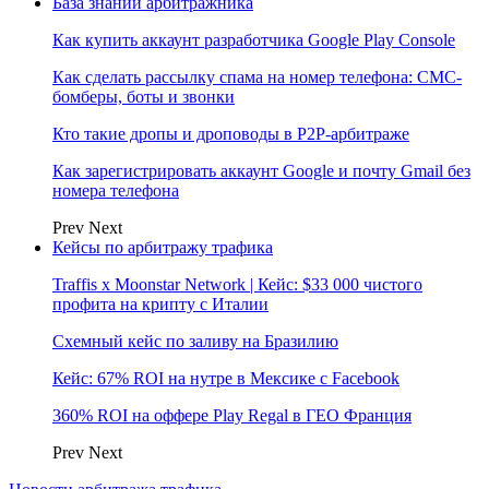
База знаний арбитражника
Как купить аккаунт разработчика Google Play Console
Как сделать рассылку спама на номер телефона: СМС-
бомберы, боты и звонки
Кто такие дропы и дроповоды в P2P-арбитраже
Как зарегистрировать аккаунт Google и почту Gmail без
номера телефона
Prev
Next
Кейсы по арбитражу трафика
Traffis x Moonstar Network | Кейс: $33 000 чистого
профита на крипту с Италии
Схемный кейс по заливу на Бразилию
Кейс: 67% ROI на нутре в Мексике с Facebook
360% ROI на оффере Play Regal в ГЕО Франция
Prev
Next