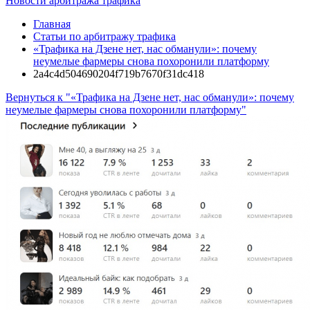
Новости арбитража трафика
Главная
Статьи по арбитражу трафика
«Трафика на Дзене нет, нас обманули»: почему
неумелые фармеры снова похоронили платформу
2a4c4d504690204f719b7670f31dc418
Вернуться к "«Трафика на Дзене нет, нас обманули»: почему
неумелые фармеры снова похоронили платформу"