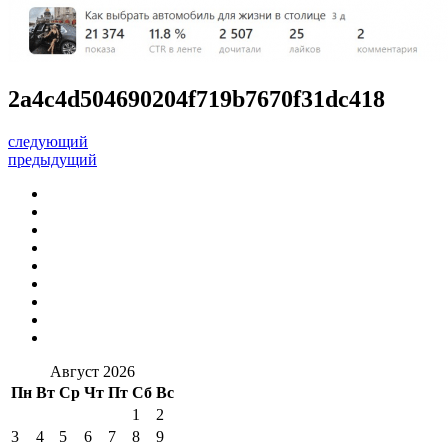
2a4c4d504690204f719b7670f31dc418
следующий
предыдущий
Август 2026
Пн
Вт
Ср
Чт
Пт
Сб
Вс
1
2
3
4
5
6
7
8
9