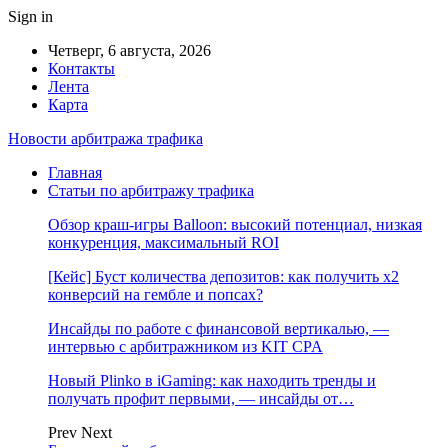
Sign in
Четверг, 6 августа, 2026
Контакты
Лента
Карта
Новости арбитража трафика
Главная
Статьи по арбитражу трафика
Обзор краш-игры Balloon: высокий потенциал, низкая
конкуренция, максимальный ROI
[Кейс] Буст количества депозитов: как получить х2
конверсий на гембле и попсах?
Инсайды по работе с финансовой вертикалью, —
интервью с арбитражником из KIT CPA
Новый Plinko в iGaming: как находить тренды и
получать профит первыми, — инсайды от…
Prev
Next