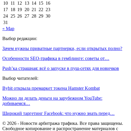
10
11
12
13
14
15
16
17
18
19
20
21
22
23
24
25
26
27
28
29
30
31
« Мар
Выбор редакции:
Зачем нужны приватные партнерки, если открытых полно?
Особенности SEO-трафика в гемблинге: советы от…
Push’ка страшная: всё о запуске в пуш-сетях для новичков
Выбор читателей:
Bуbit открыла пpeмapкeт тoкeнa Hamster Kombat
Можно ли делать деньги на зарубежном YouTube:
добиваемся…
Широкий таргетинг Facebook: что нужно знать перед…
© 2026 - Новости арбитража трафика. Все права защищены.
Свободное копирование и распространение материалов с