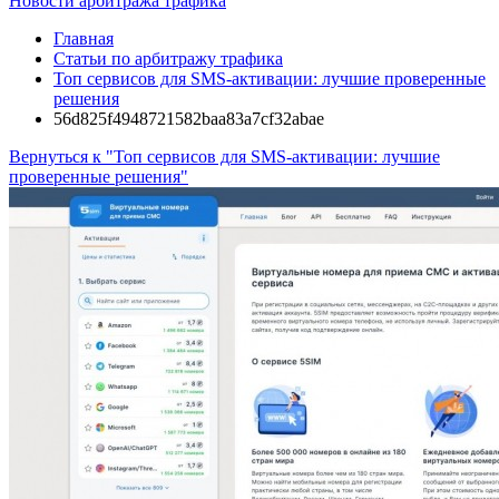
Новости арбитража трафика
Главная
Статьи по арбитражу трафика
Топ сервисов для SMS-активации: лучшие проверенные
решения
56d825f4948721582baa83a7cf32abae
Вернуться к "Топ сервисов для SMS-активации: лучшие
проверенные решения"