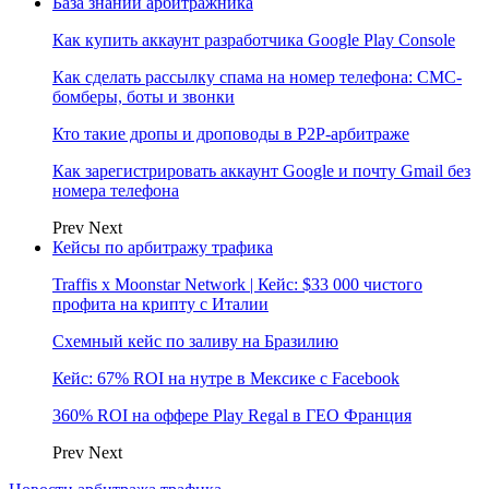
База знаний арбитражника
Как купить аккаунт разработчика Google Play Console
Как сделать рассылку спама на номер телефона: СМС-
бомберы, боты и звонки
Кто такие дропы и дроповоды в P2P-арбитраже
Как зарегистрировать аккаунт Google и почту Gmail без
номера телефона
Prev
Next
Кейсы по арбитражу трафика
Traffis x Moonstar Network | Кейс: $33 000 чистого
профита на крипту с Италии
Схемный кейс по заливу на Бразилию
Кейс: 67% ROI на нутре в Мексике с Facebook
360% ROI на оффере Play Regal в ГЕО Франция
Prev
Next