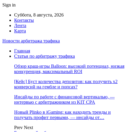
Sign in
Суббота, 8 августа, 2026
Контакты
Лента
Карта
Новости арбитража трафика
Главная
Статьи по арбитражу трафика
Обзор краш-игры Balloon: высокий потенциал, низкая
конкуренция, максимальный ROI
[Кейс] Буст количества депозитов: как получить х2
конверсий на гембле и попсах?
Инсайды по работе с финансовой вертикалью, —
интервью с арбитражником из KIT CPA
Новый Plinko в iGaming: как находить тренды и
получать профит первыми, — инсайды от…
Prev
Next