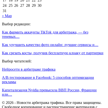
17
18
19
20
21
22
23
24
25
26
27
28
29
30
31
« Мар
Выбор редакции:
Как фармить аккаунты TikTok для арбитража, — без
теневых…
Как улучшить качество фото онлайн: лучшие сервисы и…
Как срезать косты, получив бесплатную клоаку от партнерки
Выбор читателей:
Нейросети в арбитраже трафика
A/B-тестирование в Facebook: 5 способов оптимизации
рекламы
Капитализация Nvidia превысила ВВП России, Франции
или…
© 2026 - Новости арбитража трафика. Все права защищены.
Свободное копирование и распространение материалов с