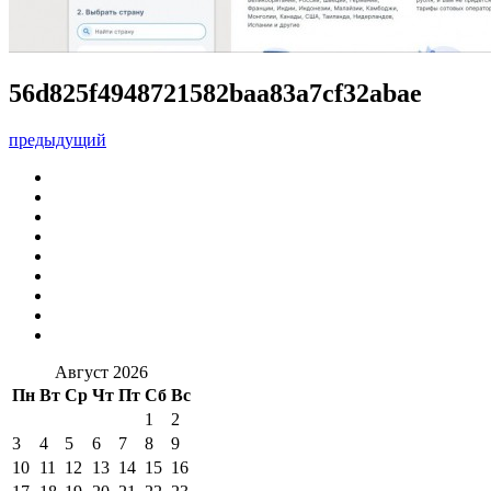
56d825f4948721582baa83a7cf32abae
предыдущий
Август 2026
Пн
Вт
Ср
Чт
Пт
Сб
Вс
1
2
3
4
5
6
7
8
9
10
11
12
13
14
15
16