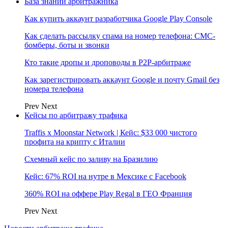
База знаний арбитражника
Как купить аккаунт разработчика Google Play Console
Как сделать рассылку спама на номер телефона: СМС-
бомберы, боты и звонки
Кто такие дропы и дроповоды в P2P-арбитраже
Как зарегистрировать аккаунт Google и почту Gmail без
номера телефона
Prev
Next
Кейсы по арбитражу трафика
Traffis x Moonstar Network | Кейс: $33 000 чистого
профита на крипту с Италии
Схемный кейс по заливу на Бразилию
Кейс: 67% ROI на нутре в Мексике с Facebook
360% ROI на оффере Play Regal в ГЕО Франция
Prev
Next