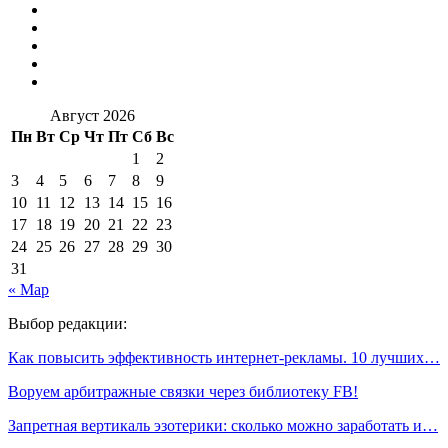
Август 2026
Пн
Вт
Ср
Чт
Пт
Сб
Вс
1
2
3
4
5
6
7
8
9
10
11
12
13
14
15
16
17
18
19
20
21
22
23
24
25
26
27
28
29
30
31
« Мар
Выбор редакции:
Как повысить эффективность интернет-рекламы. 10 лучших…
Воруем арбитражные связки через библиотеку FB!
Запретная вертикаль эзотерики: сколько можно заработать и…