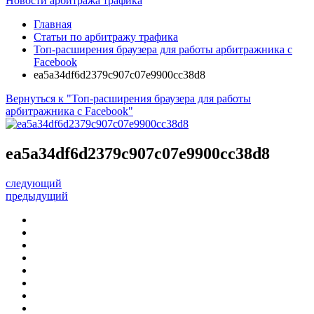
Новости арбитража трафика
Главная
Статьи по арбитражу трафика
Топ-расширения браузера для работы арбитражника с
Facebook
ea5a34df6d2379c907c07e9900cc38d8
Вернуться к "Топ-расширения браузера для работы
арбитражника с Facebook"
ea5a34df6d2379c907c07e9900cc38d8
следующий
предыдущий