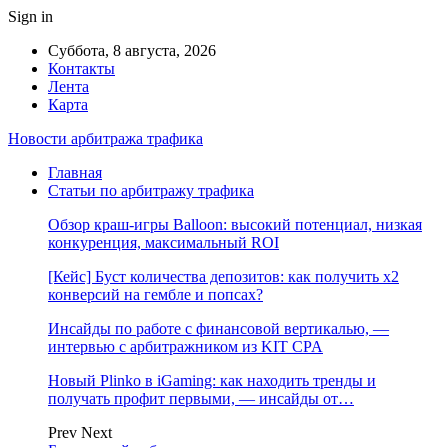
Sign in
Суббота, 8 августа, 2026
Контакты
Лента
Карта
Новости арбитража трафика
Главная
Статьи по арбитражу трафика
Обзор краш-игры Balloon: высокий потенциал, низкая
конкуренция, максимальный ROI
[Кейс] Буст количества депозитов: как получить х2
конверсий на гембле и попсах?
Инсайды по работе с финансовой вертикалью, —
интервью с арбитражником из KIT CPA
Новый Plinko в iGaming: как находить тренды и
получать профит первыми, — инсайды от…
Prev
Next