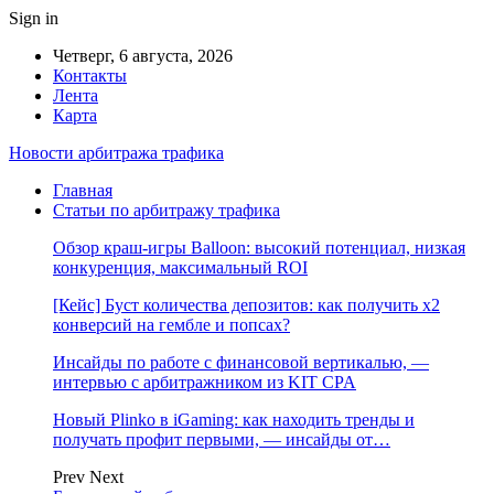
Sign in
Четверг, 6 августа, 2026
Контакты
Лента
Карта
Новости арбитража трафика
Главная
Статьи по арбитражу трафика
Обзор краш-игры Balloon: высокий потенциал, низкая
конкуренция, максимальный ROI
[Кейс] Буст количества депозитов: как получить х2
конверсий на гембле и попсах?
Инсайды по работе с финансовой вертикалью, —
интервью с арбитражником из KIT CPA
Новый Plinko в iGaming: как находить тренды и
получать профит первыми, — инсайды от…
Prev
Next