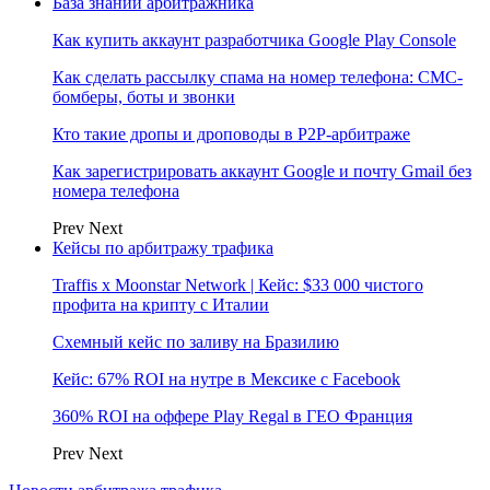
База знаний арбитражника
Как купить аккаунт разработчика Google Play Console
Как сделать рассылку спама на номер телефона: СМС-
бомберы, боты и звонки
Кто такие дропы и дроповоды в P2P-арбитраже
Как зарегистрировать аккаунт Google и почту Gmail без
номера телефона
Prev
Next
Кейсы по арбитражу трафика
Traffis x Moonstar Network | Кейс: $33 000 чистого
профита на крипту с Италии
Схемный кейс по заливу на Бразилию
Кейс: 67% ROI на нутре в Мексике с Facebook
360% ROI на оффере Play Regal в ГЕО Франция
Prev
Next