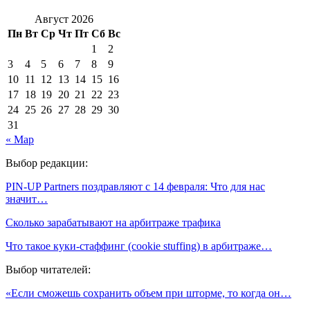
Август 2026
Пн
Вт
Ср
Чт
Пт
Сб
Вс
1
2
3
4
5
6
7
8
9
10
11
12
13
14
15
16
17
18
19
20
21
22
23
24
25
26
27
28
29
30
31
« Мар
Выбор редакции:
PIN-UP Partners поздравляют с 14 февраля: Что для нас
значит…
Сколько зарабатывают на арбитраже трафика
Что такое куки-стаффинг (cookie stuffing) в арбитраже…
Выбор читателей:
«Если сможешь сохранить объем при шторме, то когда он…