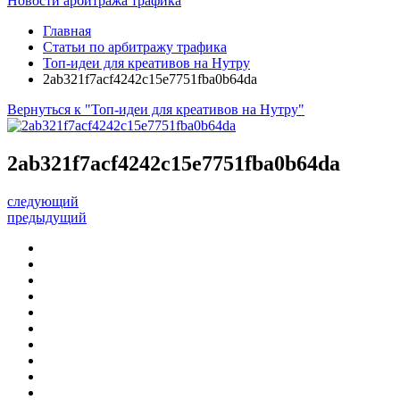
Новости арбитража трафика
Главная
Статьи по арбитражу трафика
Топ-идеи для креативов на Нутру
2ab321f7acf4242c15e7751fba0b64da
Вернуться к "Топ-идеи для креативов на Нутру"
2ab321f7acf4242c15e7751fba0b64da
следующий
предыдущий