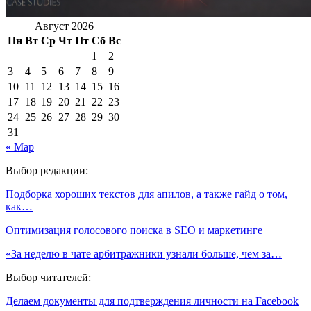
Август 2026
Пн
Вт
Ср
Чт
Пт
Сб
Вс
1
2
3
4
5
6
7
8
9
10
11
12
13
14
15
16
17
18
19
20
21
22
23
24
25
26
27
28
29
30
31
« Мар
Выбор редакции:
Подборка хороших текстов для апилов, а также гайд о том,
как…
Оптимизация голосового поиска в SEO и маркетинге
«За неделю в чате арбитражники узнали больше, чем за…
Выбор читателей:
Делаем документы для подтверждения личности на Facebook