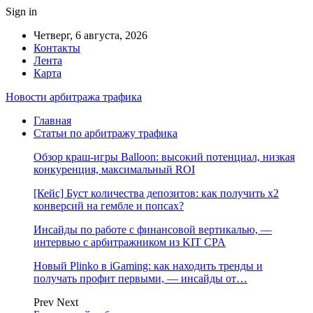
Sign in
Четверг, 6 августа, 2026
Контакты
Лента
Карта
Новости арбитража трафика
Главная
Статьи по арбитражу трафика
Обзор краш-игры Balloon: высокий потенциал, низкая
конкуренция, максимальный ROI
[Кейс] Буст количества депозитов: как получить х2
конверсий на гембле и попсах?
Инсайды по работе с финансовой вертикалью, —
интервью с арбитражником из KIT CPA
Новый Plinko в iGaming: как находить тренды и
получать профит первыми, — инсайды от…
Prev
Next