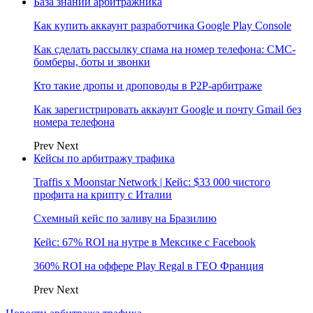
База знаний арбитражника
Как купить аккаунт разработчика Google Play Console
Как сделать рассылку спама на номер телефона: СМС-
бомберы, боты и звонки
Кто такие дропы и дроповоды в P2P-арбитраже
Как зарегистрировать аккаунт Google и почту Gmail без
номера телефона
Prev
Next
Кейсы по арбитражу трафика
Traffis x Moonstar Network | Кейс: $33 000 чистого
профита на крипту с Италии
Схемный кейс по заливу на Бразилию
Кейс: 67% ROI на нутре в Мексике с Facebook
360% ROI на оффере Play Regal в ГЕО Франция
Prev
Next