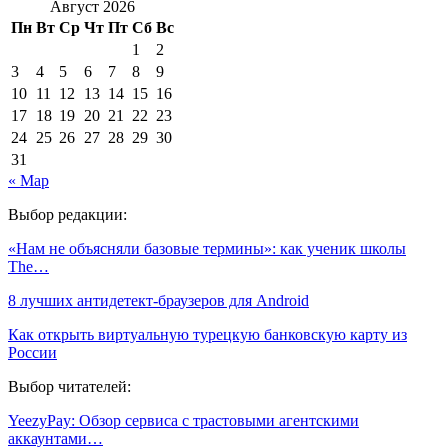
Август 2026
Пн
Вт
Ср
Чт
Пт
Сб
Вс
1
2
3
4
5
6
7
8
9
10
11
12
13
14
15
16
17
18
19
20
21
22
23
24
25
26
27
28
29
30
31
« Мар
Выбор редакции:
«Нам не объясняли базовые термины»: как ученик школы
The…
8 лучших антидетект-браузеров для Android
Как открыть виртуальную турецкую банковскую карту из
России
Выбор читателей:
YeezyPay: Обзор сервиса с трастовыми агентскими
аккаунтами…