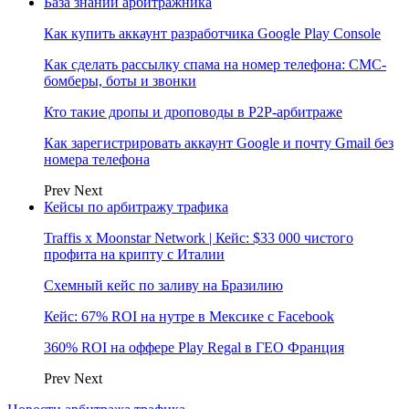
База знаний арбитражника
Как купить аккаунт разработчика Google Play Console
Как сделать рассылку спама на номер телефона: СМС-
бомберы, боты и звонки
Кто такие дропы и дроповоды в P2P-арбитраже
Как зарегистрировать аккаунт Google и почту Gmail без
номера телефона
Prev
Next
Кейсы по арбитражу трафика
Traffis x Moonstar Network | Кейс: $33 000 чистого
профита на крипту с Италии
Схемный кейс по заливу на Бразилию
Кейс: 67% ROI на нутре в Мексике с Facebook
360% ROI на оффере Play Regal в ГЕО Франция
Prev
Next