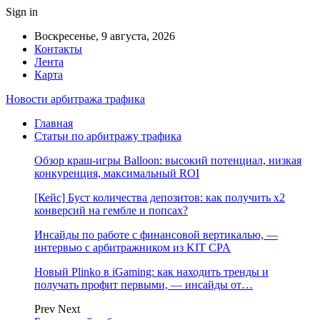
Sign in
Воскресенье, 9 августа, 2026
Контакты
Лента
Карта
Новости арбитража трафика
Главная
Статьи по арбитражу трафика
Обзор краш-игры Balloon: высокий потенциал, низкая
конкуренция, максимальный ROI
[Кейс] Буст количества депозитов: как получить х2
конверсий на гембле и попсах?
Инсайды по работе с финансовой вертикалью, —
интервью с арбитражником из KIT CPA
Новый Plinko в iGaming: как находить тренды и
получать профит первыми, — инсайды от…
Prev
Next