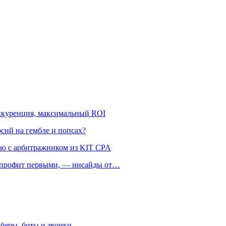
онкуренция, максимальный ROI
рсий на гембле и попсах?
ью с арбитражником из KIT CPA
ть профит первыми, — инсайды от…
беры, боты и звонки