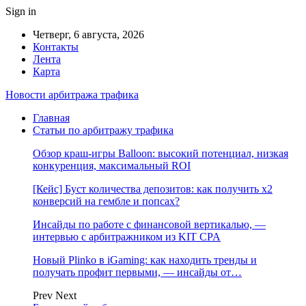
Sign in
Четверг, 6 августа, 2026
Контакты
Лента
Карта
Новости арбитража трафика
Главная
Статьи по арбитражу трафика
Обзор краш-игры Balloon: высокий потенциал, низкая
конкуренция, максимальный ROI
[Кейс] Буст количества депозитов: как получить х2
конверсий на гембле и попсах?
Инсайды по работе с финансовой вертикалью, —
интервью с арбитражником из KIT CPA
Новый Plinko в iGaming: как находить тренды и
получать профит первыми, — инсайды от…
Prev
Next