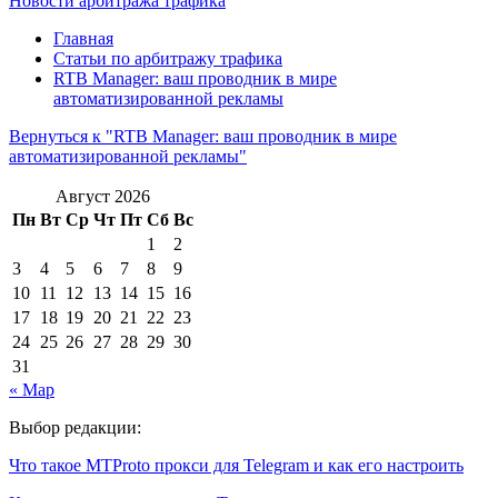
Новости арбитража трафика
Главная
Статьи по арбитражу трафика
RTB Manager: ваш проводник в мире
автоматизированной рекламы
Вернуться к "RTB Manager: ваш проводник в мире
автоматизированной рекламы"
Август 2026
Пн
Вт
Ср
Чт
Пт
Сб
Вс
1
2
3
4
5
6
7
8
9
10
11
12
13
14
15
16
17
18
19
20
21
22
23
24
25
26
27
28
29
30
31
« Мар
Выбор редакции:
Что такое MTProto прокси для Telegram и как его настроить