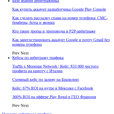
База знаний арбитражника
Как купить аккаунт разработчика Google Play Console
Как сделать рассылку спама на номер телефона: СМС-
бомберы, боты и звонки
Кто такие дропы и дроповоды в P2P-арбитраже
Как зарегистрировать аккаунт Google и почту Gmail без
номера телефона
Prev
Next
Кейсы по арбитражу трафика
Traffis x Moonstar Network | Кейс: $33 000 чистого
профита на крипту с Италии
Схемный кейс по заливу на Бразилию
Кейс: 67% ROI на нутре в Мексике с Facebook
360% ROI на оффере Play Regal в ГЕО Франция
Prev
Next