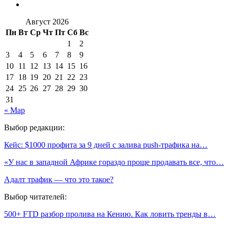
Август 2026
Пн
Вт
Ср
Чт
Пт
Сб
Вс
1
2
3
4
5
6
7
8
9
10
11
12
13
14
15
16
17
18
19
20
21
22
23
24
25
26
27
28
29
30
31
« Мар
Выбор редакции:
Кейс: $1000 профита за 9 дней с залива push-трафика на…
«У нас в западной Африке гораздо проще продавать все, что…
Адалт трафик — что это такое?
Выбор читателей:
500+ FTD разбор пролива на Кению. Как ловить тренды в…