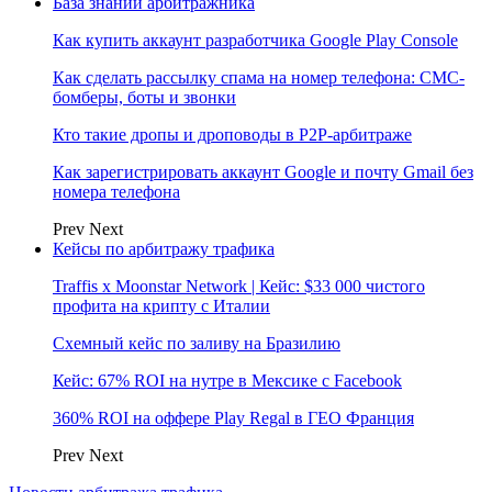
База знаний арбитражника
Как купить аккаунт разработчика Google Play Console
Как сделать рассылку спама на номер телефона: СМС-
бомберы, боты и звонки
Кто такие дропы и дроповоды в P2P-арбитраже
Как зарегистрировать аккаунт Google и почту Gmail без
номера телефона
Prev
Next
Кейсы по арбитражу трафика
Traffis x Moonstar Network | Кейс: $33 000 чистого
профита на крипту с Италии
Схемный кейс по заливу на Бразилию
Кейс: 67% ROI на нутре в Мексике с Facebook
360% ROI на оффере Play Regal в ГЕО Франция
Prev
Next