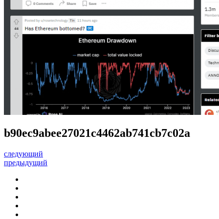
b90ec9abee27021c4462ab741cb7c02a
следующий
предыдущий