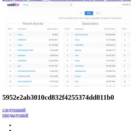
5952e2ab3010cd832f4255374dd811b0
следующий
предыдущий