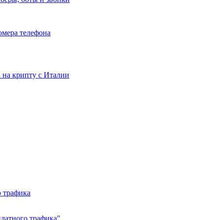
номера телефона
та на крипту с Италии
о трафика
платного трафика"