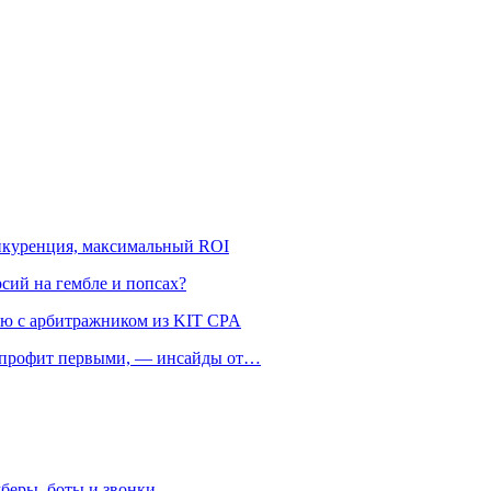
онкуренция, максимальный ROI
рсий на гембле и попсах?
ью с арбитражником из KIT CPA
ть профит первыми, — инсайды от…
беры, боты и звонки