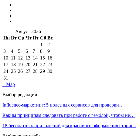
Август 2026
Пн
Вт
Ср
Чт
Пт
Сб
Вс
1
2
3
4
5
6
7
8
9
10
11
12
13
14
15
16
17
18
19
20
21
22
23
24
25
26
27
28
29
30
31
« Мар
Выбор редакции:
Influence-маркетинг: 5 полезных сервисов для проверки…
Каким принципам следовать при работе с гемблой, чтобы не…
18 бесплатных приложений для красивого оформления сторис
Выбор читателей: