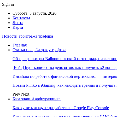
Sign in
Суббота, 8 августа, 2026
Контакты
Лента
Карта
Новости арбитража трафика
Главная
Статьи по арбитражу трафика
Обзор краш-игры Balloon: высокий потенциал, низкая к
[Кейс] Буст количества депозитов: как получить х2 конве
Инсайды по работе с финансовой вертикалью, — интерв
Новый Plinko в iGaming: как находить тренды и получа
Prev
Next
База знаний арбитражника
Как купить аккаунт разработчика Google Play Console
Как сделать рассылку спама на номер телефона: СМС-бом