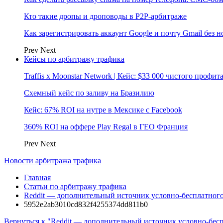
Кто такие дропы и дроповоды в P2P-арбитраже
Как зарегистрировать аккаунт Google и почту Gmail без 
Prev
Next
Кейсы по арбитражу трафика
Traffis x Moonstar Network | Кейс: $33 000 чистого профи
Схемный кейс по заливу на Бразилию
Кейс: 67% ROI на нутре в Мексике с Facebook
360% ROI на оффере Play Regal в ГЕО Франция
Prev
Next
Новости арбитража трафика
Главная
Статьи по арбитражу трафика
Reddit — дополнительный источник условно-бесплатног
5952e2ab3010cd832f4255374dd811b0
Вернуться к "Reddit — дополнительный источник условно-бес