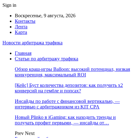
Sign in
Воскресенье, 9 августа, 2026
Контакты
Лента
Карта
Новости арбитража трафика
Главная
Статьи по арбитражу трафика
Обзор краш-игры Balloon: высокий потенциал, низкая
конкуренция, максимальный ROI
[Кейс] Буст количества депозитов: как получить х2
конверсий на гембле и попсах?
Инсайды по работе с финансовой вертикалью, —
интервью с арбитражником из KIT CPA
Новый Plinko в iGaming: как находить тренды и
получать профит первыми, — инсайды от…
Prev
Next