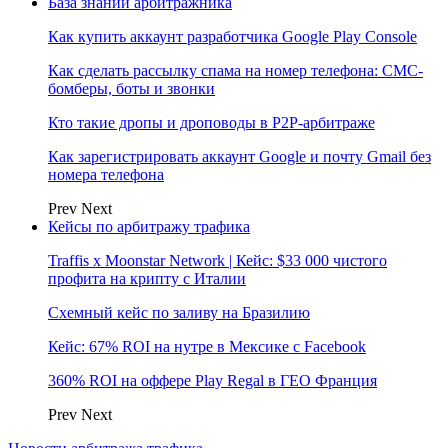
База знаний арбитражника
Как купить аккаунт разработчика Google Play Console
Как сделать рассылку спама на номер телефона: СМС-
бомберы, боты и звонки
Кто такие дропы и дроповоды в P2P-арбитраже
Как зарегистрировать аккаунт Google и почту Gmail без
номера телефона
Prev
Next
Кейсы по арбитражу трафика
Traffis x Moonstar Network | Кейс: $33 000 чистого
профита на крипту с Италии
Схемный кейс по заливу на Бразилию
Кейс: 67% ROI на нутре в Мексике с Facebook
360% ROI на оффере Play Regal в ГЕО Франция
Prev
Next