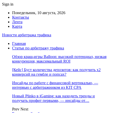
Sign in
Понедельник, 10 августа, 2026
Контакты
Лента
Карта
Новости арбитража трафика
Главная
Статьи по арбитражу трафика
Обзор краш-игры Balloon: высокий потенциал, низкая
конкуренция, максимальный ROI
[Кейс] Буст количества депозитов: как получить х2
конверсий на гембле и попсах?
Инсайды по работе с финансовой вертикалью, —
интервью с арбитражником из KIT CPA
Новый Plinko в iGaming: как находить тренды и
получать профит первыми, — инсайды от…
Prev
Next