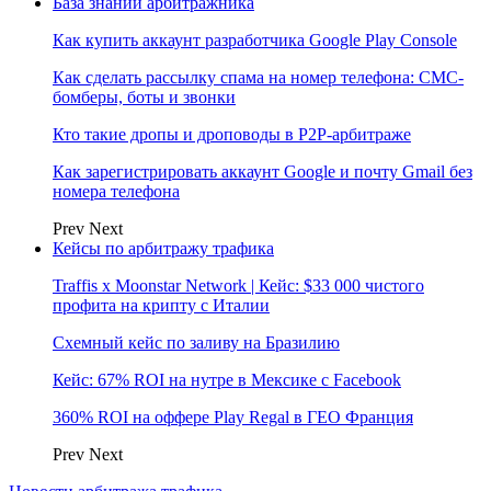
База знаний арбитражника
Как купить аккаунт разработчика Google Play Console
Как сделать рассылку спама на номер телефона: СМС-
бомберы, боты и звонки
Кто такие дропы и дроповоды в P2P-арбитраже
Как зарегистрировать аккаунт Google и почту Gmail без
номера телефона
Prev
Next
Кейсы по арбитражу трафика
Traffis x Moonstar Network | Кейс: $33 000 чистого
профита на крипту с Италии
Схемный кейс по заливу на Бразилию
Кейс: 67% ROI на нутре в Мексике с Facebook
360% ROI на оффере Play Regal в ГЕО Франция
Prev
Next