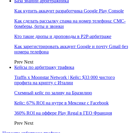
База знаний арбитражника
Как купить аккаунт разработчика Google Play Console
Как сделать рассылку спама на номер телефона: СМС-
бомберы, боты и звонки
Кто такие дропы и дроповоды в P2P-арбитраже
Как зарегистрировать аккаунт Google и почту Gmail без
номера телефона
Prev
Next
Кейсы по арбитражу трафика
Traffis x Moonstar Network | Кейс: $33 000 чистого
профита на крипту с Италии
Схемный кейс по заливу на Бразилию
Кейс: 67% ROI на нутре в Мексике с Facebook
360% ROI на оффере Play Regal в ГЕО Франция
Prev
Next