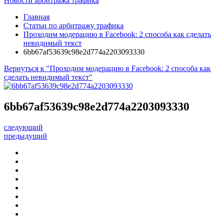
Новости арбитража трафика
Главная
Статьи по арбитражу трафика
Проходим модерацию в Facebook: 2 способа как сделать
невидимый текст
6bb67af53639c98e2d774a2203093330
Вернуться к "Проходим модерацию в Facebook: 2 способа как
сделать невидимый текст"
6bb67af53639c98e2d774a2203093330
следующий
предыдущий