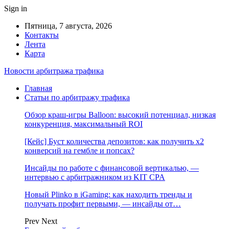
Sign in
Пятница, 7 августа, 2026
Контакты
Лента
Карта
Новости арбитража трафика
Главная
Статьи по арбитражу трафика
Обзор краш-игры Balloon: высокий потенциал, низкая
конкуренция, максимальный ROI
[Кейс] Буст количества депозитов: как получить х2
конверсий на гембле и попсах?
Инсайды по работе с финансовой вертикалью, —
интервью с арбитражником из KIT CPA
Новый Plinko в iGaming: как находить тренды и
получать профит первыми, — инсайды от…
Prev
Next