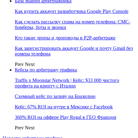
База знаний арбитражника
Как купить аккаунт разработчика Google Play Console
Как сделать рассылку спама на номер телефона: СМС-
бомберы, боты и звонки
Кто такие дропы и дроповоды в P2P-арбитраже
Как зарегистрировать аккаунт Google и почту Gmail без
номера телефона
Prev
Next
Кейсы по арбитражу трафика
Traffis x Moonstar Network | Кейс: $33 000 чистого
профита на крипту с Италии
Схемный кейс по заливу на Бразилию
Кейс: 67% ROI на нутре в Мексике с Facebook
360% ROI на оффере Play Regal в ГЕО Франция
Prev
Next