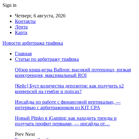
Sign in
Четверг, 6 августа, 2026
Контакты
Лента
Карта
Новости арбитража трафика
Главная
Статьи по арбитражу трафика
Обзор краш-игры Balloon: высокий потенциал, низкая
конкуренция, максимальный ROI
[Кейс] Буст количества депозитов: как получить х2
конверсий на гембле и попсах?
Инсайды по работе с финансовой вертикалью, —
интервью с арбитражником из KIT CPA
Новый Plinko в iGaming: как находить тренды и
получать профит первыми, — инсайды от…
Prev
Next