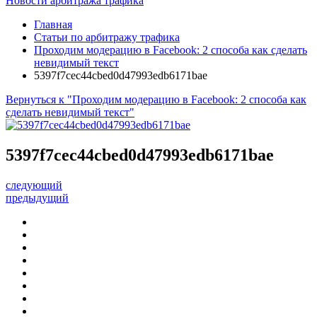
Новости арбитража трафика
Главная
Статьи по арбитражу трафика
Проходим модерацию в Facebook: 2 способа как сделать
невидимый текст
5397f7cec44cbed0d47993edb6171bae
Вернуться к "Проходим модерацию в Facebook: 2 способа как
сделать невидимый текст"
5397f7cec44cbed0d47993edb6171bae
следующий
предыдущий