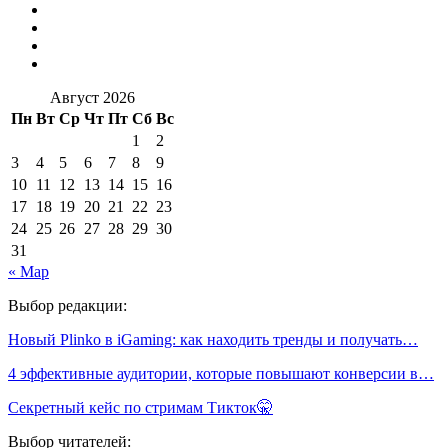
Август 2026
Пн
Вт
Ср
Чт
Пт
Сб
Вс
1
2
3
4
5
6
7
8
9
10
11
12
13
14
15
16
17
18
19
20
21
22
23
24
25
26
27
28
29
30
31
« Мар
Выбор редакции:
Новый Plinko в iGaming: как находить тренды и получать…
4 эффективные аудитории, которые повышают конверсии в…
Секретный кейс по стримам Тикток🤫
Выбор читателей: