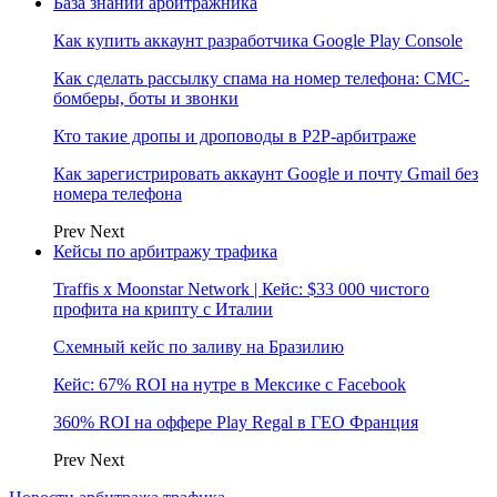
База знаний арбитражника
Как купить аккаунт разработчика Google Play Console
Как сделать рассылку спама на номер телефона: СМС-
бомберы, боты и звонки
Кто такие дропы и дроповоды в P2P-арбитраже
Как зарегистрировать аккаунт Google и почту Gmail без
номера телефона
Prev
Next
Кейсы по арбитражу трафика
Traffis x Moonstar Network | Кейс: $33 000 чистого
профита на крипту с Италии
Схемный кейс по заливу на Бразилию
Кейс: 67% ROI на нутре в Мексике с Facebook
360% ROI на оффере Play Regal в ГЕО Франция
Prev
Next