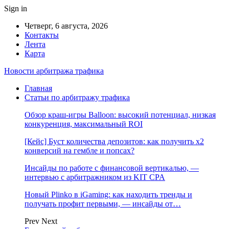
Sign in
Четверг, 6 августа, 2026
Контакты
Лента
Карта
Новости арбитража трафика
Главная
Статьи по арбитражу трафика
Обзор краш-игры Balloon: высокий потенциал, низкая
конкуренция, максимальный ROI
[Кейс] Буст количества депозитов: как получить х2
конверсий на гембле и попсах?
Инсайды по работе с финансовой вертикалью, —
интервью с арбитражником из KIT CPA
Новый Plinko в iGaming: как находить тренды и
получать профит первыми, — инсайды от…
Prev
Next