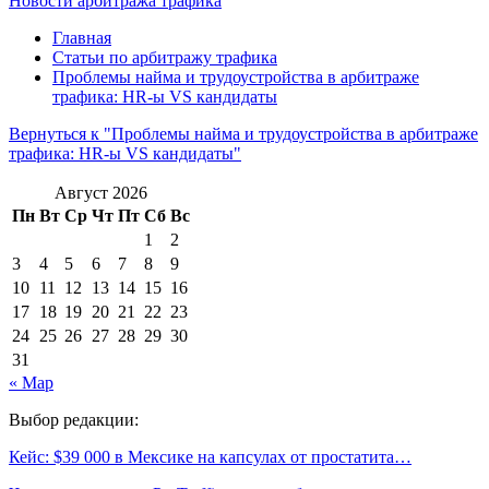
Новости арбитража трафика
Главная
Статьи по арбитражу трафика
Проблемы найма и трудоустройства в арбитраже
трафика: HR-ы VS кандидаты
Вернуться к "Проблемы найма и трудоустройства в арбитраже
трафика: HR-ы VS кандидаты"
Август 2026
Пн
Вт
Ср
Чт
Пт
Сб
Вс
1
2
3
4
5
6
7
8
9
10
11
12
13
14
15
16
17
18
19
20
21
22
23
24
25
26
27
28
29
30
31
« Мар
Выбор редакции:
Кейс: $39 000 в Мексике на капсулах от простатита…