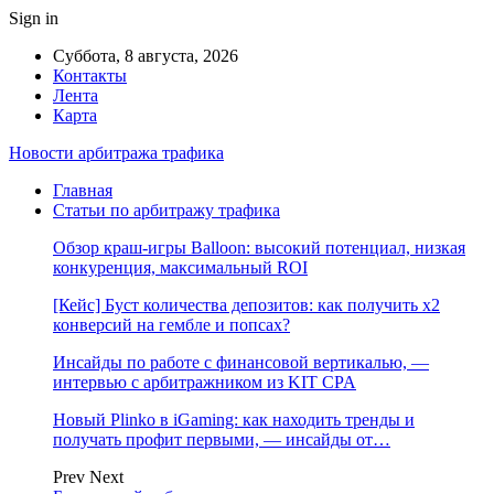
Sign in
Суббота, 8 августа, 2026
Контакты
Лента
Карта
Новости арбитража трафика
Главная
Статьи по арбитражу трафика
Обзор краш-игры Balloon: высокий потенциал, низкая
конкуренция, максимальный ROI
[Кейс] Буст количества депозитов: как получить х2
конверсий на гембле и попсах?
Инсайды по работе с финансовой вертикалью, —
интервью с арбитражником из KIT CPA
Новый Plinko в iGaming: как находить тренды и
получать профит первыми, — инсайды от…
Prev
Next