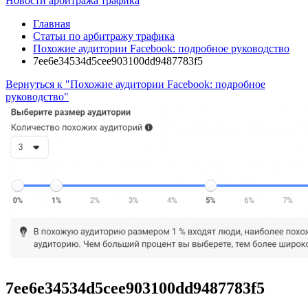
Новости арбитража трафика
Главная
Статьи по арбитражу трафика
Похожие аудитории Facebook: подробное руководство
7ee6e34534d5cee903100dd9487783f5
Вернуться к "Похожие аудитории Facebook: подробное
руководство"
7ee6e34534d5cee903100dd9487783f5