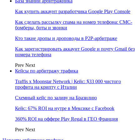
База знаний арбитражника
Как купить аккаунт разработчика Google Play Console
Как сделать рассылку спама на номер телефона: СМС-
бомберы, боты и звонки
Кто такие дропы и дроповоды в P2P-арбитраже
Как зарегистрировать аккаунт Google и почту Gmail без
номера телефона
Prev
Next
Кейсы по арбитражу трафика
Traffis x Moonstar Network | Кейс: $33 000 чистого
профита на крипту с Италии
Схемный кейс по заливу на Бразилию
Кейс: 67% ROI на нутре в Мексике с Facebook
360% ROI на оффере Play Regal в ГЕО Франция
Prev
Next