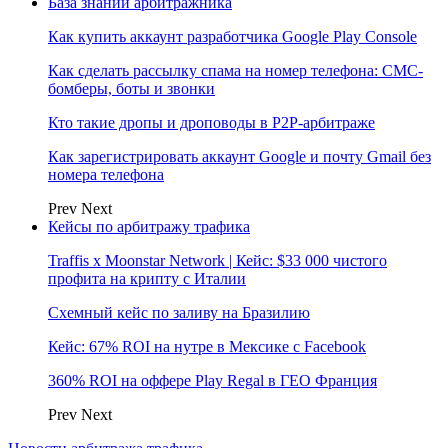
База знаний арбитражника
Как купить аккаунт разработчика Google Play Console
Как сделать рассылку спама на номер телефона: СМС-
бомберы, боты и звонки
Кто такие дропы и дроповоды в P2P-арбитраже
Как зарегистрировать аккаунт Google и почту Gmail без
номера телефона
Prev
Next
Кейсы по арбитражу трафика
Traffis x Moonstar Network | Кейс: $33 000 чистого
профита на крипту с Италии
Схемный кейс по заливу на Бразилию
Кейс: 67% ROI на нутре в Мексике с Facebook
360% ROI на оффере Play Regal в ГЕО Франция
Prev
Next