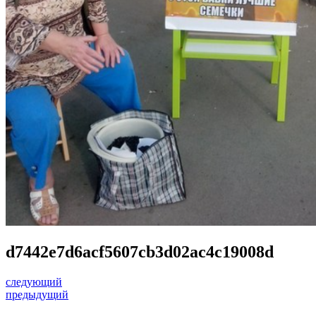
d7442e7d6acf5607cb3d02ac4c19008d
следующий
предыдущий