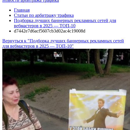
Новости арбитража трафика
Главная
Статьи по арбитражу трафика
Подборка лучших баннерных рекламных сетей для
вебмастеров в 2025 — ТОП-10
d7442e7d6acf5607cb3d02ac4c19008d
Вернуться к "Подборка лучших баннерных рекламных сетей
для вебмастеров в 2025 — ТОП-10"