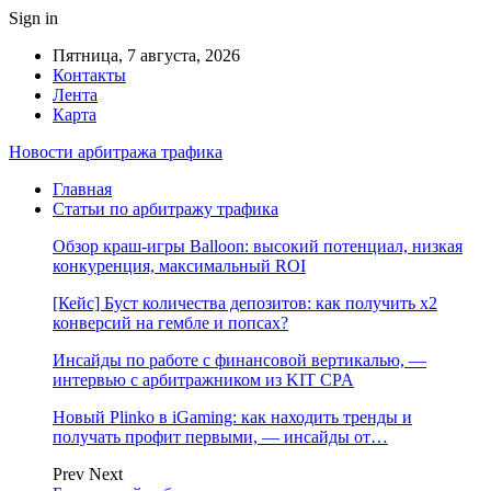
Sign in
Пятница, 7 августа, 2026
Контакты
Лента
Карта
Новости арбитража трафика
Главная
Статьи по арбитражу трафика
Обзор краш-игры Balloon: высокий потенциал, низкая
конкуренция, максимальный ROI
[Кейс] Буст количества депозитов: как получить х2
конверсий на гембле и попсах?
Инсайды по работе с финансовой вертикалью, —
интервью с арбитражником из KIT CPA
Новый Plinko в iGaming: как находить тренды и
получать профит первыми, — инсайды от…
Prev
Next