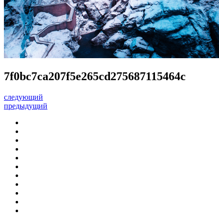
7f0bc7ca207f5e265cd275687115464c
следующий
предыдущий