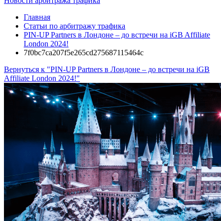
Новости арбитража трафика
Главная
Статьи по арбитражу трафика
PIN-UP Partners в Лондоне – до встречи на iGB Affiliate
London 2024!
7f0bc7ca207f5e265cd275687115464c
Вернуться к "PIN-UP Partners в Лондоне – до встречи на iGB
Affiliate London 2024!"