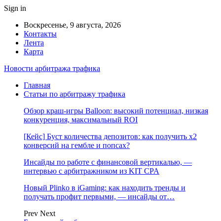
Sign in
Воскресенье, 9 августа, 2026
Контакты
Лента
Карта
Новости арбитража трафика
Главная
Статьи по арбитражу трафика
Обзор краш-игры Balloon: высокий потенциал, низкая
конкуренция, максимальный ROI
[Кейс] Буст количества депозитов: как получить х2
конверсий на гембле и попсах?
Инсайды по работе с финансовой вертикалью, —
интервью с арбитражником из KIT CPA
Новый Plinko в iGaming: как находить тренды и
получать профит первыми, — инсайды от…
Prev
Next