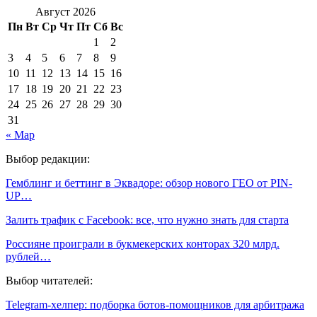
Август 2026
Пн
Вт
Ср
Чт
Пт
Сб
Вс
1
2
3
4
5
6
7
8
9
10
11
12
13
14
15
16
17
18
19
20
21
22
23
24
25
26
27
28
29
30
31
« Мар
Выбор редакции:
Гемблинг и беттинг в Эквадоре: обзор нового ГЕО от PIN-
UP…
Залить трафик с Facebook: все, что нужно знать для старта
Россияне проиграли в букмекерских конторах 320 млрд.
рублей…
Выбор читателей:
Telegram-хелпер: подборка ботов-помощников для арбитража