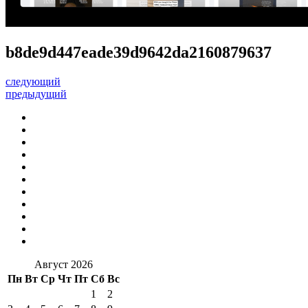
b8de9d447eade39d9642da2160879637
следующий
предыдущий
Август 2026
Пн
Вт
Ср
Чт
Пт
Сб
Вс
1
2