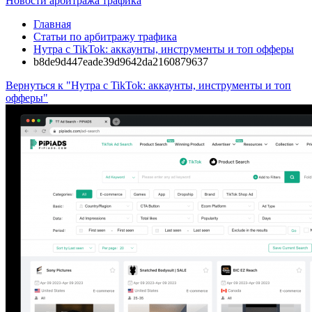
Новости арбитража трафика
Главная
Статьи по арбитражу трафика
Нутра с TikTok: аккаунты, инструменты и топ офферы
b8de9d447eade39d9642da2160879637
Вернуться к "Нутра с TikTok: аккаунты, инструменты и топ
офферы"