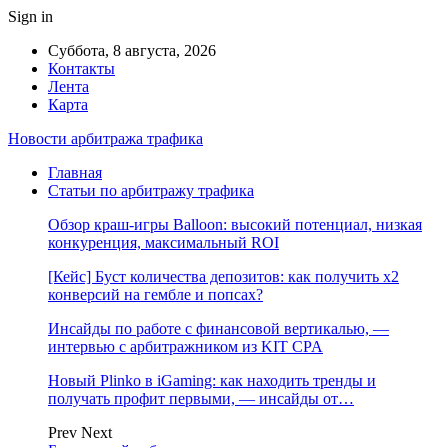
Sign in
Суббота, 8 августа, 2026
Контакты
Лента
Карта
Новости арбитража трафика
Главная
Статьи по арбитражу трафика
Обзор краш-игры Balloon: высокий потенциал, низкая
конкуренция, максимальный ROI
[Кейс] Буст количества депозитов: как получить х2
конверсий на гембле и попсах?
Инсайды по работе с финансовой вертикалью, —
интервью с арбитражником из KIT CPA
Новый Plinko в iGaming: как находить тренды и
получать профит первыми, — инсайды от…
Prev
Next