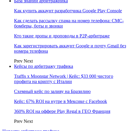
База знаний арбитражника
Как купить аккаунт разработчика Google Play Console
Как сделать рассылку спама на номер телефона: СМС-
бомберы, боты и звонки
Кто такие дропы и дроповоды в P2P-арбитраже
Как зарегистрировать аккаунт Google и почту Gmail без
номера телефона
Prev
Next
Кейсы по арбитражу трафика
Traffis x Moonstar Network | Кейс: $33 000 чистого
профита на крипту с Италии
Схемный кейс по заливу на Бразилию
Кейс: 67% ROI на нутре в Мексике с Facebook
360% ROI на оффере Play Regal в ГЕО Франция
Prev
Next