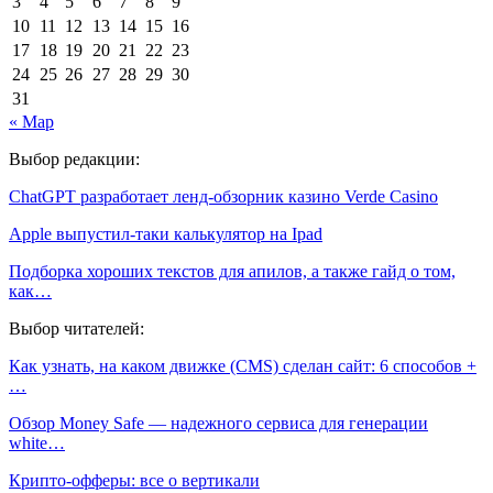
3
4
5
6
7
8
9
10
11
12
13
14
15
16
17
18
19
20
21
22
23
24
25
26
27
28
29
30
31
« Мар
Выбор редакции:
ChatGPT разработает ленд-обзорник казино Verde Casino
Apple выпустил-таки калькулятор на Ipad
Подборка хороших текстов для апилов, а также гайд о том,
как…
Выбор читателей:
Как узнать, на каком движке (CMS) сделан сайт: 6 способов +
…
Обзор Money Safe — надежного сервиса для генерации
white…
Крипто-офферы: все о вертикали