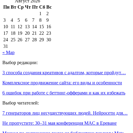
Август 2026
Пн
Вт
Ср
Чт
Пт
Сб
Вс
1
2
3
4
5
6
7
8
9
10
11
12
13
14
15
16
17
18
19
20
21
22
23
24
25
26
27
28
29
30
31
« Мар
Выбор редакции:
3 способа создания креативов с адалтом, которые пройдут…
Комплексное продвижение сайта: его виды и особенности
6 ошибок при работе с беттинг-офферами и как их избежать
Выбор читателей:
7 генераторов лиц несуществующих людей. Нейросети для…
Не пропустите: 30–31 мая конференция MAC в Ереване