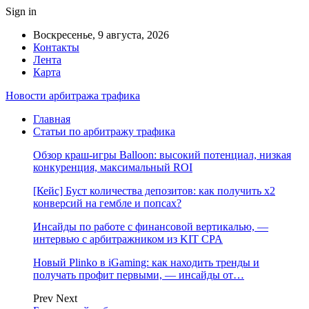
Sign in
Воскресенье, 9 августа, 2026
Контакты
Лента
Карта
Новости арбитража трафика
Главная
Статьи по арбитражу трафика
Обзор краш-игры Balloon: высокий потенциал, низкая
конкуренция, максимальный ROI
[Кейс] Буст количества депозитов: как получить х2
конверсий на гембле и попсах?
Инсайды по работе с финансовой вертикалью, —
интервью с арбитражником из KIT CPA
Новый Plinko в iGaming: как находить тренды и
получать профит первыми, — инсайды от…
Prev
Next