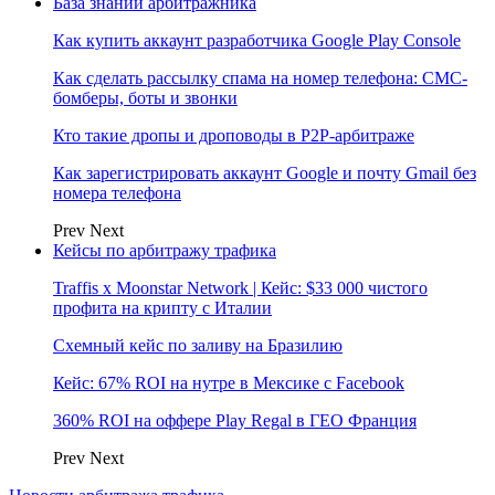
База знаний арбитражника
Как купить аккаунт разработчика Google Play Console
Как сделать рассылку спама на номер телефона: СМС-
бомберы, боты и звонки
Кто такие дропы и дроповоды в P2P-арбитраже
Как зарегистрировать аккаунт Google и почту Gmail без
номера телефона
Prev
Next
Кейсы по арбитражу трафика
Traffis x Moonstar Network | Кейс: $33 000 чистого
профита на крипту с Италии
Схемный кейс по заливу на Бразилию
Кейс: 67% ROI на нутре в Мексике с Facebook
360% ROI на оффере Play Regal в ГЕО Франция
Prev
Next