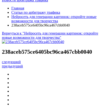
Новости арбитража трафика
Главная
Статьи по арбитражу трафика
Нейросеть для генерации картинок: откройте новые
возможности для творчества
238aceb575ce6405bc96ca467cbb0040
Вернуться к "Нейросеть для генерации картинок: откройте
новые возможности для творчества"
238aceb575ce6405bc96ca467cbb0040
следующий
предыдущий