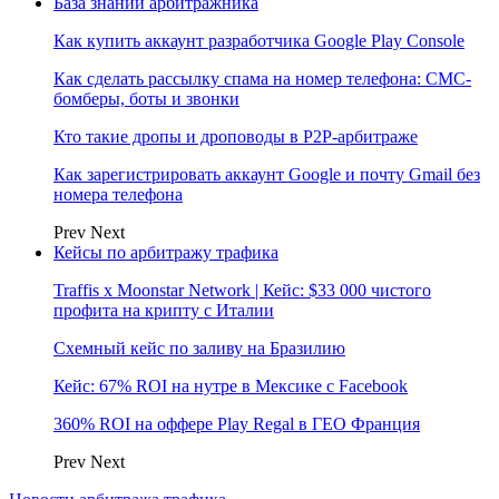
База знаний арбитражника
Как купить аккаунт разработчика Google Play Console
Как сделать рассылку спама на номер телефона: СМС-
бомберы, боты и звонки
Кто такие дропы и дроповоды в P2P-арбитраже
Как зарегистрировать аккаунт Google и почту Gmail без
номера телефона
Prev
Next
Кейсы по арбитражу трафика
Traffis x Moonstar Network | Кейс: $33 000 чистого
профита на крипту с Италии
Схемный кейс по заливу на Бразилию
Кейс: 67% ROI на нутре в Мексике с Facebook
360% ROI на оффере Play Regal в ГЕО Франция
Prev
Next