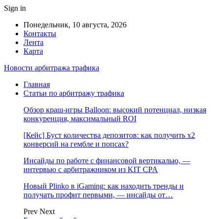
Sign in
Понедельник, 10 августа, 2026
Контакты
Лента
Карта
Новости арбитража трафика
Главная
Статьи по арбитражу трафика
Обзор краш-игры Balloon: высокий потенциал, низкая
конкуренция, максимальный ROI
[Кейс] Буст количества депозитов: как получить х2
конверсий на гембле и попсах?
Инсайды по работе с финансовой вертикалью, —
интервью с арбитражником из KIT CPA
Новый Plinko в iGaming: как находить тренды и
получать профит первыми, — инсайды от…
Prev
Next