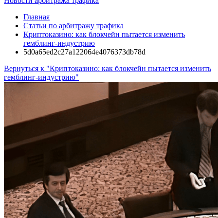
Новости арбитража трафика
Главная
Статьи по арбитражу трафика
Криптоказино: как блокчейн пытается изменить
гемблинг-индустрию
5d0a65ed2c27a122064e4076373db78d
Вернуться к "Криптоказино: как блокчейн пытается изменить
гемблинг-индустрию"