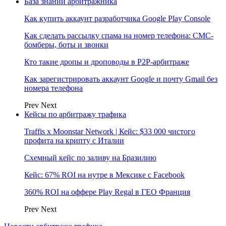
База знаний арбитражника
Как купить аккаунт разработчика Google Play Console
Как сделать рассылку спама на номер телефона: СМС-
бомберы, боты и звонки
Кто такие дропы и дроповоды в P2P-арбитраже
Как зарегистрировать аккаунт Google и почту Gmail без
номера телефона
Prev
Next
Кейсы по арбитражу трафика
Traffis x Moonstar Network | Кейс: $33 000 чистого
профита на крипту с Италии
Схемный кейс по заливу на Бразилию
Кейс: 67% ROI на нутре в Мексике с Facebook
360% ROI на оффере Play Regal в ГЕО Франция
Prev
Next