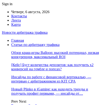
Sign in
Четверг, 6 августа, 2026
Контакты
Лента
Карта
Новости арбитража трафика
Главная
Статьи по арбитражу трафика
Обзор краш-игры Balloon: высокий потенциал, низкая
конкуренция, максимальный ROI
[Кейс] Буст количества депозитов: как получить х2
конверсий на гембле и попсах?
Инсайды по работе с финансовой вертикалью, —
интервью с арбитражником из KIT CPA
Новый Plinko в iGaming: как находить тренды и
получать профит первыми, — инсайды от…
Prev
Next