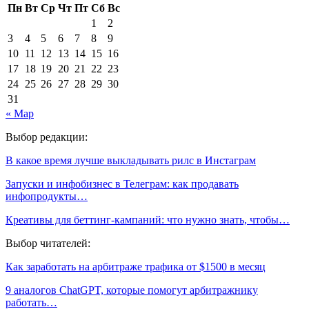
Пн
Вт
Ср
Чт
Пт
Сб
Вс
1
2
3
4
5
6
7
8
9
10
11
12
13
14
15
16
17
18
19
20
21
22
23
24
25
26
27
28
29
30
31
« Мар
Выбор редакции:
В какое время лучше выкладывать рилс в Инстаграм
Запуски и инфобизнес в Телеграм: как продавать
инфопродукты…
Креативы для беттинг-кампаний: что нужно знать, чтобы…
Выбор читателей:
Как заработать на арбитраже трафика от $1500 в месяц
9 аналогов ChatGPT, которые помогут арбитражнику
работать…