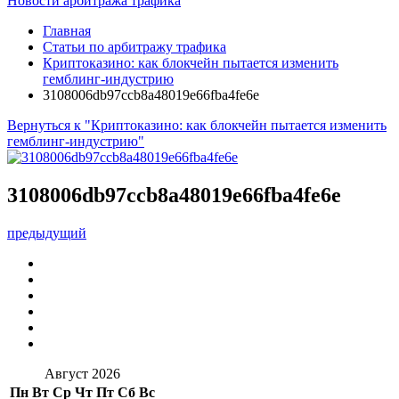
Новости арбитража трафика
Главная
Статьи по арбитражу трафика
Криптоказино: как блокчейн пытается изменить
гемблинг-индустрию
3108006db97ccb8a48019e66fba4fe6e
Вернуться к "Криптоказино: как блокчейн пытается изменить
гемблинг-индустрию"
3108006db97ccb8a48019e66fba4fe6e
предыдущий
Август 2026
Пн
Вт
Ср
Чт
Пт
Сб
Вс