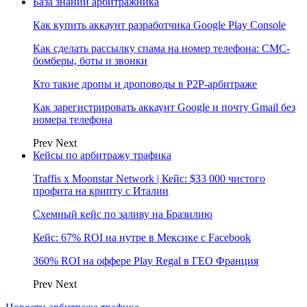
База знаний арбитражника
Как купить аккаунт разработчика Google Play Console
Как сделать рассылку спама на номер телефона: СМС-
бомберы, боты и звонки
Кто такие дропы и дроповоды в P2P-арбитраже
Как зарегистрировать аккаунт Google и почту Gmail без
номера телефона
Prev
Next
Кейсы по арбитражу трафика
Traffis x Moonstar Network | Кейс: $33 000 чистого
профита на крипту с Италии
Схемный кейс по заливу на Бразилию
Кейс: 67% ROI на нутре в Мексике с Facebook
360% ROI на оффере Play Regal в ГЕО Франция
Prev
Next