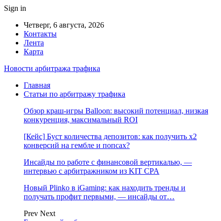
Sign in
Четверг, 6 августа, 2026
Контакты
Лента
Карта
Новости арбитража трафика
Главная
Статьи по арбитражу трафика
Обзор краш-игры Balloon: высокий потенциал, низкая
конкуренция, максимальный ROI
[Кейс] Буст количества депозитов: как получить х2
конверсий на гембле и попсах?
Инсайды по работе с финансовой вертикалью, —
интервью с арбитражником из KIT CPA
Новый Plinko в iGaming: как находить тренды и
получать профит первыми, — инсайды от…
Prev
Next