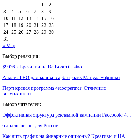
1
2
3
4
5
6
7
8
9
10
11
12
13
14
15
16
17
18
19
20
21
22
23
24
25
26
27
28
29
30
31
« Мар
Выбор редакции:
$9936 в Бразилии на BetBoom Casino
Анализ ГЕО для залива в арбитраже. Мануал + фишки
Партнерская программа 4rabetpartner: Отличные
возможности…
Выбор читателей:
Эффективная структура рекламной кампании Facebook: 4…
6 аналогов Jira для России
Как лить трафик на бинарные опционы? Креативы и ЦА