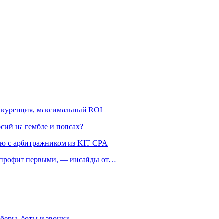
онкуренция, максимальный ROI
рсий на гембле и попсах?
ью с арбитражником из KIT CPA
ть профит первыми, — инсайды от…
беры, боты и звонки