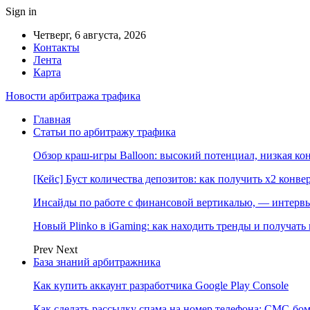
Sign in
Четверг, 6 августа, 2026
Контакты
Лента
Карта
Новости арбитража трафика
Главная
Статьи по арбитражу трафика
Обзор краш-игры Balloon: высокий потенциал, низкая к
[Кейс] Буст количества депозитов: как получить х2 конве
Инсайды по работе с финансовой вертикалью, — интерв
Новый Plinko в iGaming: как находить тренды и получа
Prev
Next
База знаний арбитражника
Как купить аккаунт разработчика Google Play Console
Как сделать рассылку спама на номер телефона: СМС-бом