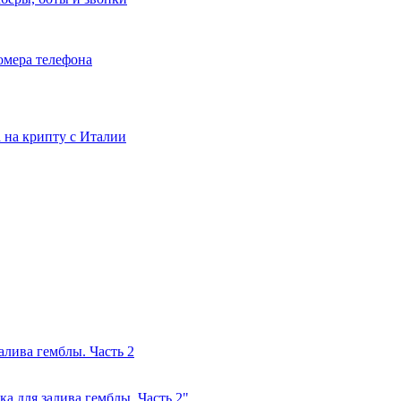
номера телефона
та на крипту с Италии
лива гемблы. Часть 2
а для залива гемблы. Часть 2"