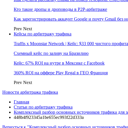
Кто такие дропы и дроповоды в P2P-арбитраже
Как зарегистрировать аккаунт Google и почту Gmail без 
Prev
Next
Кейсы по арбитражу трафика
Traffis x Moonstar Network | Кейс: $33 000 чистого профи
Схемный кейс по заливу на Бразилию
Кейс: 67% ROI на нутре в Мексике с Facebook
360% ROI на оффере Play Regal в ГЕО Франция
Prev
Next
Новости арбитража трафика
Главная
Статьи по арбитражу трафика
Комплексный разбор основных источников трафика для за
448b4f923345a1be655ec993f22d333a
Вернуться к "Комплексный разбор основных источников трафик