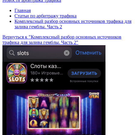
Новости арбитража трафика
Главная
Статьи по арбитражу трафика
Комплексный разбор основных источников трафика для
залива гемблы. Часть 2
Вернуться к "Комплексный разбор основных источников
трафика для залива гемблы. Часть 2"