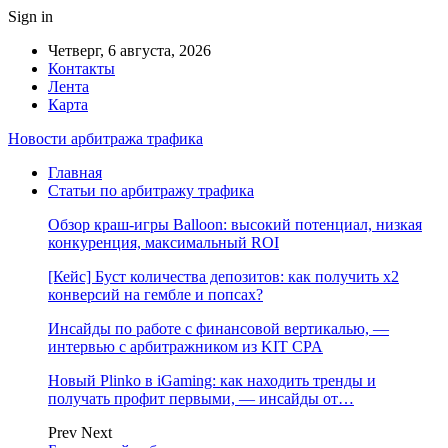
Sign in
Четверг, 6 августа, 2026
Контакты
Лента
Карта
Новости арбитража трафика
Главная
Статьи по арбитражу трафика
Обзор краш-игры Balloon: высокий потенциал, низкая
конкуренция, максимальный ROI
[Кейс] Буст количества депозитов: как получить х2
конверсий на гембле и попсах?
Инсайды по работе с финансовой вертикалью, —
интервью с арбитражником из KIT CPA
Новый Plinko в iGaming: как находить тренды и
получать профит первыми, — инсайды от…
Prev
Next