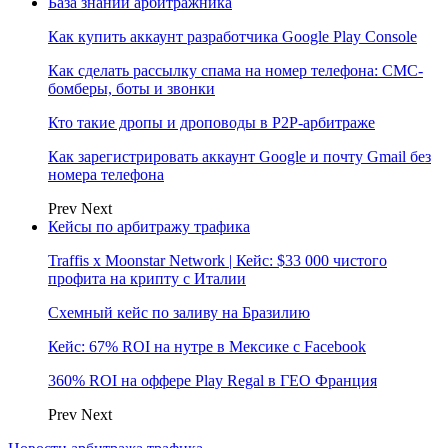
База знаний арбитражника
Как купить аккаунт разработчика Google Play Console
Как сделать рассылку спама на номер телефона: СМС-
бомберы, боты и звонки
Кто такие дропы и дроповоды в P2P-арбитраже
Как зарегистрировать аккаунт Google и почту Gmail без
номера телефона
Prev
Next
Кейсы по арбитражу трафика
Traffis x Moonstar Network | Кейс: $33 000 чистого
профита на крипту с Италии
Схемный кейс по заливу на Бразилию
Кейс: 67% ROI на нутре в Мексике с Facebook
360% ROI на оффере Play Regal в ГЕО Франция
Prev
Next