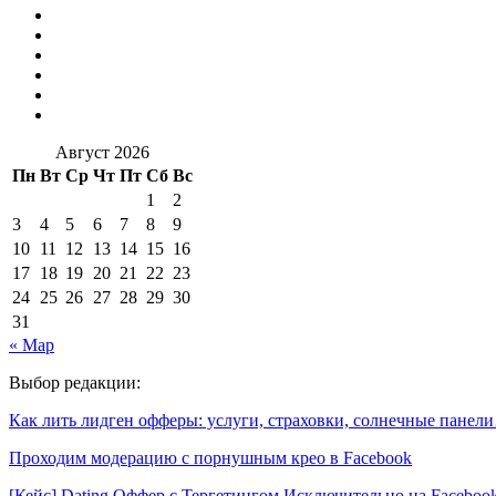
Август 2026
Пн
Вт
Ср
Чт
Пт
Сб
Вс
1
2
3
4
5
6
7
8
9
10
11
12
13
14
15
16
17
18
19
20
21
22
23
24
25
26
27
28
29
30
31
« Мар
Выбор редакции:
Как лить лидген офферы: услуги, страховки, солнечные панел
Проходим модерацию с порнушным крео в Facebook
[Кейс] Dating Оффер с Тергетингом Исключительно на Facebo