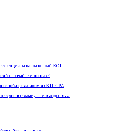
онкуренция, максимальный ROI
рсий на гембле и попсах?
ью с арбитражником из KIT CPA
ть профит первыми, — инсайды от…
беры, боты и звонки