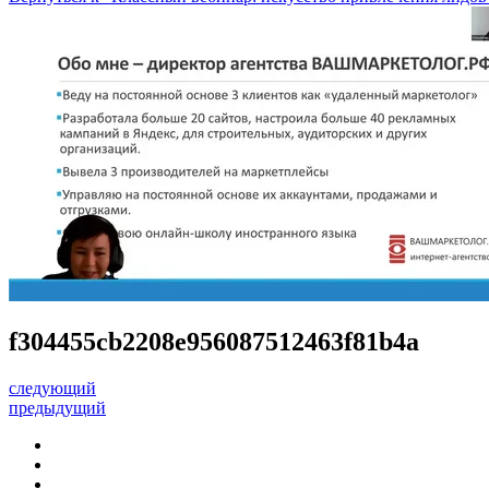
f304455cb2208e956087512463f81b4a
следующий
предыдущий