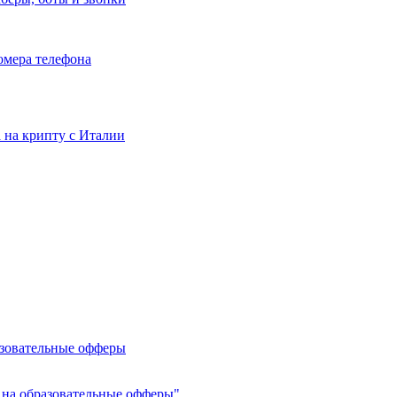
номера телефона
та на крипту с Италии
азовательные офферы
 на образовательные офферы"