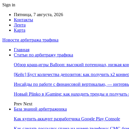
Sign in
Пятница, 7 августа, 2026
Контакты
Лента
Карта
Новости арбитража трафика
Главная
Статьи по арбитражу трафика
Обзор краш-игры Balloon: высокий потенциал, низкая к
[Кейс] Буст количества депозитов: как получить х2 конве
Инсайды по работе с финансовой вертикалью, — интерв
Новый Plinko в iGaming: как находить тренды и получа
Prev
Next
База знаний арбитражника
Как купить аккаунт разработчика Google Play Console
Как сделать рассылку спама на номер телефона: СМС-бом