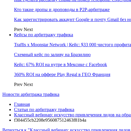
Кто такие дропы и дроповоды в P2P-арбитраже
Как зарегистрировать аккаунт Google и почту Gmail без 
Prev
Next
Кейсы по арбитражу трафика
Traffis x Moonstar Network | Кейс: $33 000 чистого профи
Схемный кейс по заливу на Бразилию
Кейс: 67% ROI на нутре в Мексике с Facebook
360% ROI на оффере Play Regal в ГЕО Франция
Prev
Next
Новости арбитража трафика
Главная
Статьи по арбитражу трафика
Классный вебинар: искусство привлечения лидов на обр
f304455cb2208e956087512463f81b4a
Вернуться к "Классный вебинар: искусство привлечения лидов