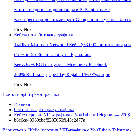
Кто такие дропы и дроповоды в P2P-арбитраже
Как зарегистрировать аккаунт Google и почту Gmail без 
Prev
Next
Кейсы по арбитражу трафика
Traffis x Moonstar Network | Кейс: $33 000 чистого профи
Схемный кейс по заливу на Бразилию
Кейс: 67% ROI на нутре в Мексике с Facebook
360% ROI на оффере Play Regal в ГЕО Франция
Prev
Next
Новости арбитража трафика
Главная
Статьи по арбитражу трафика
Кейс: перелив УБТ-трафика с YouTube в Telegram — 200$ 
b6c6ea43969ebef8385050f143e2d77a
Вернуться к "Кейс: перелив УБТ-трафика с YouTube в Telegram