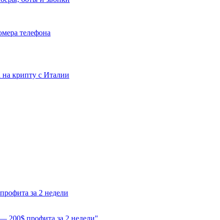
номера телефона
та на крипту с Италии
профита за 2 недели
 — 200$ профита за 2 недели"