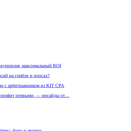
онкуренция, максимальный ROI
рсий на гембле и попсах?
ью с арбитражником из KIT CPA
ть профит первыми, — инсайды от…
беры, боты и звонки