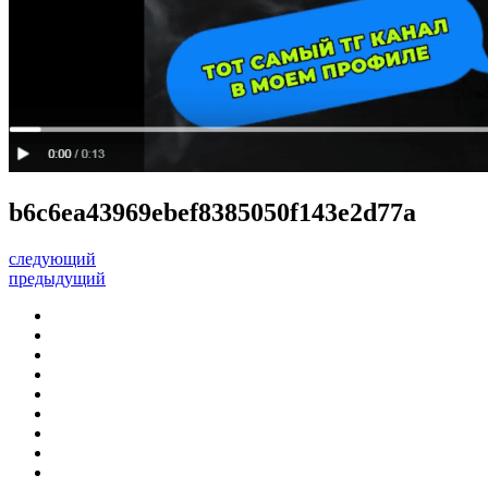
b6c6ea43969ebef8385050f143e2d77a
следующий
предыдущий