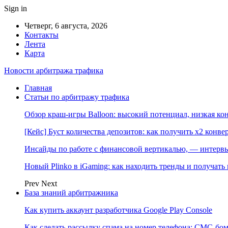
Sign in
Четверг, 6 августа, 2026
Контакты
Лента
Карта
Новости арбитража трафика
Главная
Статьи по арбитражу трафика
Обзор краш-игры Balloon: высокий потенциал, низкая к
[Кейс] Буст количества депозитов: как получить х2 конве
Инсайды по работе с финансовой вертикалью, — интерв
Новый Plinko в iGaming: как находить тренды и получа
Prev
Next
База знаний арбитражника
Как купить аккаунт разработчика Google Play Console
Как сделать рассылку спама на номер телефона: СМС-бом