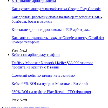
База знаний арбитражника
Как купить аккаунт разработчика Google Play Console
Как сделать рассылку спама на номер телефона: СМС-
бомберы, боты и звонки
Кто такие дропы и дроповоды в P2P-арбитраже
Как зарегистрировать аккаунт Google и почту Gmail без
номера телефона
Prev
Next
Кейсы по арбитражу трафика
Traffis x Moonstar Network | Кейс: $33 000 чистого
профита на крипту с Италии
Схемный кейс по заливу на Бразилию
Кейс: 67% ROI на нутре в Мексике с Facebook
360% ROI на оффере Play Regal в ГЕО Франция
Prev
Next