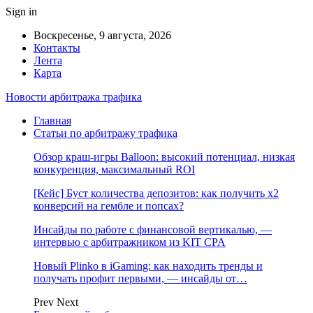
Sign in
Воскресенье, 9 августа, 2026
Контакты
Лента
Карта
Новости арбитража трафика
Главная
Статьи по арбитражу трафика
Обзор краш-игры Balloon: высокий потенциал, низкая
конкуренция, максимальный ROI
[Кейс] Буст количества депозитов: как получить х2
конверсий на гембле и попсах?
Инсайды по работе с финансовой вертикалью, —
интервью с арбитражником из KIT CPA
Новый Plinko в iGaming: как находить тренды и
получать профит первыми, — инсайды от…
Prev
Next