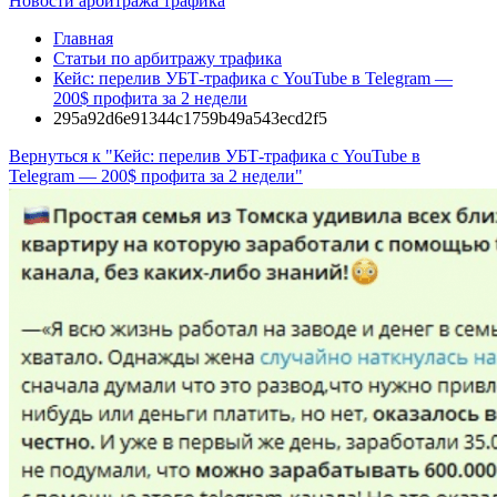
Новости арбитража трафика
Главная
Статьи по арбитражу трафика
Кейс: перелив УБТ-трафика с YouTube в Telegram —
200$ профита за 2 недели
295a92d6e91344c1759b49a543ecd2f5
Вернуться к "Кейс: перелив УБТ-трафика с YouTube в
Telegram — 200$ профита за 2 недели"