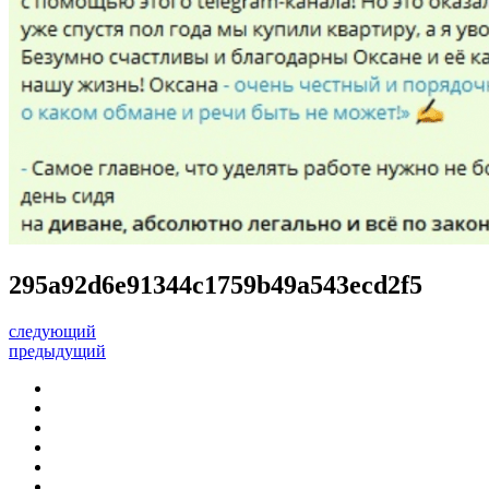
295a92d6e91344c1759b49a543ecd2f5
следующий
предыдущий