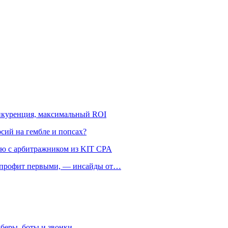
онкуренция, максимальный ROI
рсий на гембле и попсах?
ью с арбитражником из KIT CPA
ть профит первыми, — инсайды от…
беры, боты и звонки