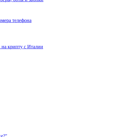
номера телефона
та на крипту с Италии
ке?"