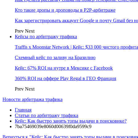
Кто такие дропы и дроповоды в P2P-арбитраже
Как зарегистрировать аккаунт Google и почту Gmail без 
Prev
Next
Кейсы по арбитражу трафика
Traffis x Moonstar Network | Кейс: $33 000 чистого профи
Схемный кейс по заливу на Бразилию
Кейс: 67% ROI на нутре в Мексике с Facebook
360% ROI на оффере Play Regal в ГЕО Франция
Prev
Next
Новости арбитража трафика
Главная
Статьи по арбитражу трафика
Кейс: Как быстро занять топы выдачи в поисковике?
7ba75469039e8060d00639f0da9599c9
Вернуться к "Кейс: Как быстро занять топы выдачи в поискови