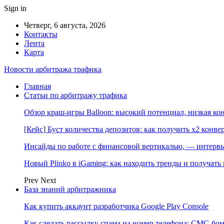
Sign in
Четверг, 6 августа, 2026
Контакты
Лента
Карта
Новости арбитража трафика
Главная
Статьи по арбитражу трафика
Обзор краш-игры Balloon: высокий потенциал, низкая к
[Кейс] Буст количества депозитов: как получить х2 конве
Инсайды по работе с финансовой вертикалью, — интерв
Новый Plinko в iGaming: как находить тренды и получа
Prev
Next
База знаний арбитражника
Как купить аккаунт разработчика Google Play Console
Как сделать рассылку спама на номер телефона: СМС-бом