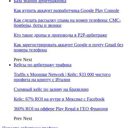
База знаний арбитражника
Как купить аккаунт разработчика Google Play Console
Как сделать рассылку спама на номер телефона: СМС-
бомберы, боты и звонки
Кто такие дропы и дроповоды в P2P-арбитраже
Как зарегистрировать аккаунт Google и почту Gmail без
номера телефона
Prev
Next
Кейсы по арбитражу трафика
Traffis x Moonstar Network | Кейс: $33 000 чистого
профита на крипту с Италии
Схемный кейс по заливу на Бразилию
Кейс: 67% ROI на нутре в Мексике с Facebook
360% ROI на оффере Play Regal в ГЕО Франция
Prev
Next