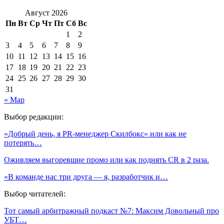
Август 2026
Пн
Вт
Ср
Чт
Пт
Сб
Вс
1
2
3
4
5
6
7
8
9
10
11
12
13
14
15
16
17
18
19
20
21
22
23
24
25
26
27
28
29
30
31
« Мар
Выбор редакции:
«Добрый день, я PR-менеджер Скилбокс» или как не
потерять…
Оживляем выгоревшие промо или как поднять CR в 2 раза.
«В команде нас три друга — я, разработчик и…
Выбор читателей:
Тот самый арбитражный подкаст №7: Максим Довольный про
УБТ…