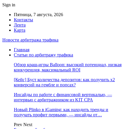
Sign in
Пятница, 7 августа, 2026
Контакты
Лента
Карта
Новости арбитража трафика
Главная
Статьи по арбитражу трафика
Обзор краш-игры Balloon: высокий потенциал, низкая
конкуренция, максимальный ROI
[Кейс] Буст количества депозитов: как получить х2
конверсий на гембле и попсах?
Инсайды по работе с финансовой вертикалью, —
интервью с арбитражником из KIT CPA
Новый Plinko в iGaming: как находить тренды и
получать профит первыми, — инсайды от…
Prev
Next