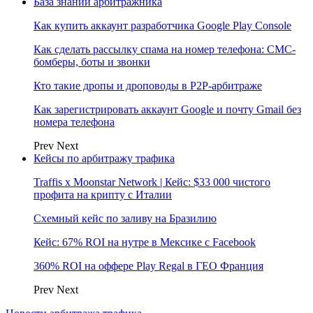
База знаний арбитражника
Как купить аккаунт разработчика Google Play Console
Как сделать рассылку спама на номер телефона: СМС-
бомберы, боты и звонки
Кто такие дропы и дроповоды в P2P-арбитраже
Как зарегистрировать аккаунт Google и почту Gmail без
номера телефона
Prev
Next
Кейсы по арбитражу трафика
Traffis x Moonstar Network | Кейс: $33 000 чистого
профита на крипту с Италии
Схемный кейс по заливу на Бразилию
Кейс: 67% ROI на нутре в Мексике с Facebook
360% ROI на оффере Play Regal в ГЕО Франция
Prev
Next