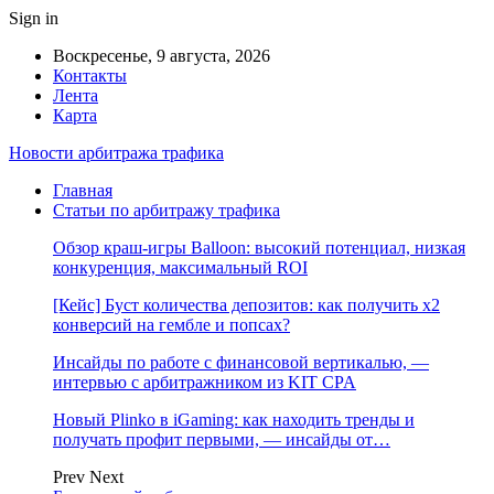
Sign in
Воскресенье, 9 августа, 2026
Контакты
Лента
Карта
Новости арбитража трафика
Главная
Статьи по арбитражу трафика
Обзор краш-игры Balloon: высокий потенциал, низкая
конкуренция, максимальный ROI
[Кейс] Буст количества депозитов: как получить х2
конверсий на гембле и попсах?
Инсайды по работе с финансовой вертикалью, —
интервью с арбитражником из KIT CPA
Новый Plinko в iGaming: как находить тренды и
получать профит первыми, — инсайды от…
Prev
Next