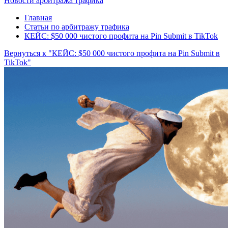
Новости арбитража трафика
Главная
Статьи по арбитражу трафика
КЕЙС: $50 000 чистого профита на Pin Submit в TikTok
Вернуться к "КЕЙС: $50 000 чистого профита на Pin Submit в
TikTok"