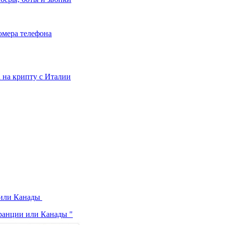
номера телефона
та на крипту с Италии
 или Канады
ранции или Канады "