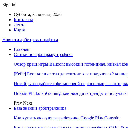
Sign in
Суббота, 8 августа, 2026
Контакты
Лента
Карта
Новости арбитража трафика
Главная
Статьи по арбитражу трафика
Обзор краш-игры Balloon: высокий потенциал, низкая к
[Кейс] Буст количества депозитов: как получить х2 конве
Инсайды по работе с финансовой вертикалью, — интерв
Новый Plinko в iGaming: как находить тренды и получа
Prev
Next
База знаний арбитражника
Как купить аккаунт разработчика Google Play Console
Как сделать рассылку спама на номер телефона: СМС-бом