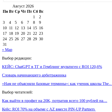
Август 2026
Пн
Вт
Ср
Чт
Пт
Сб
Вс
1
2
3
4
5
6
7
8
9
10
11
12
13
14
15
16
17
18
19
20
21
22
23
24
25
26
27
28
29
30
31
« Мар
Выбор редакции:
КЕЙС: ChatGPT в ТГ и Гемблинг мультигео с ROI 120,6%
Словарь начинающего арбитражника
«Нам не объясняли базовые термины»: как ученик школы The
Выбор читателей:
Как выйти в профит на 20K, потратив всего 100 рублей на…
Кейс: ROI 70% на объеме с AZ вместе PIN-UP Partners