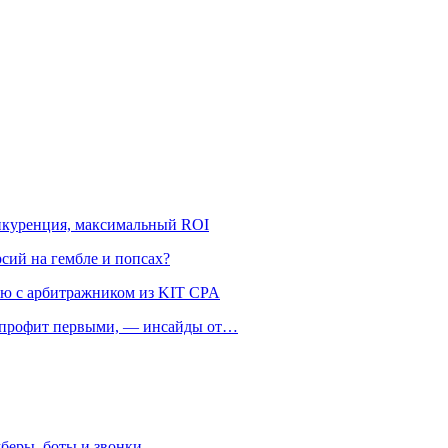
онкуренция, максимальный ROI
рсий на гембле и попсах?
ью с арбитражником из KIT CPA
ть профит первыми, — инсайды от…
беры, боты и звонки