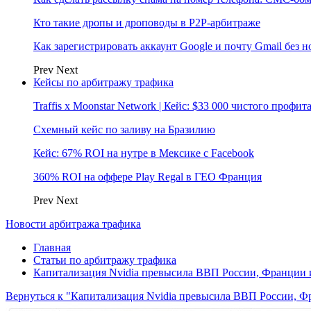
Кто такие дропы и дроповоды в P2P-арбитраже
Как зарегистрировать аккаунт Google и почту Gmail без 
Prev
Next
Кейсы по арбитражу трафика
Traffis x Moonstar Network | Кейс: $33 000 чистого профи
Схемный кейс по заливу на Бразилию
Кейс: 67% ROI на нутре в Мексике с Facebook
360% ROI на оффере Play Regal в ГЕО Франция
Prev
Next
Новости арбитража трафика
Главная
Статьи по арбитражу трафика
Капитализация Nvidia превысила ВВП России, Франции
Вернуться к "Капитализация Nvidia превысила ВВП России, Ф