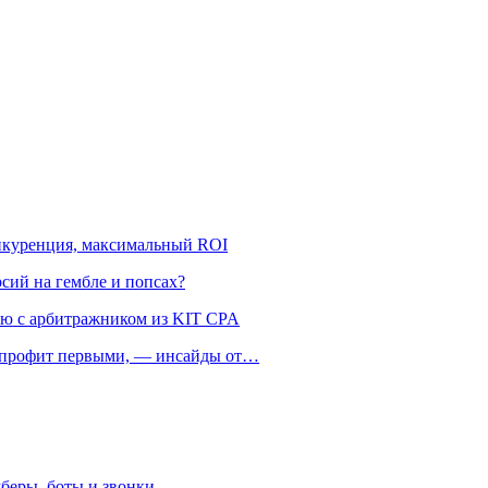
онкуренция, максимальный ROI
рсий на гембле и попсах?
ью с арбитражником из KIT CPA
ть профит первыми, — инсайды от…
беры, боты и звонки