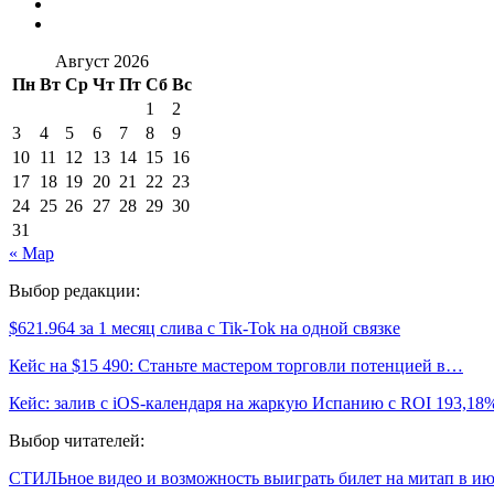
Август 2026
Пн
Вт
Ср
Чт
Пт
Сб
Вс
1
2
3
4
5
6
7
8
9
10
11
12
13
14
15
16
17
18
19
20
21
22
23
24
25
26
27
28
29
30
31
« Мар
Выбор редакции:
$621.964 за 1 месяц слива с Tik-Tok на одной связке
Кейс на $15 490: Станьте мастером торговли потенцией в…
Кейс: залив с iOS-календаря на жаркую Испанию с ROI 193,18
Выбор читателей:
СТИЛЬное видео и возможность выиграть билет на митап в и