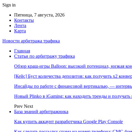
Sign in
Пятница, 7 августа, 2026
Контакты
Лента
Карта
Новости арбитража трафика
Главная
Статьи по арбитражу трафика
Обзор краш-игры Balloon: высокий потенциал, низкая к
[Кейс] Буст количества депозитов: как получить х2 конве
Инсайды по работе с финансовой вертикалью, — интерв
Новый Plinko в iGaming: как находить тренды и получа
Prev
Next
База знаний арбитражника
Как купить аккаунт разработчика Google Play Console
Как сделать рассылку спама на номер телефона: СМС-бом