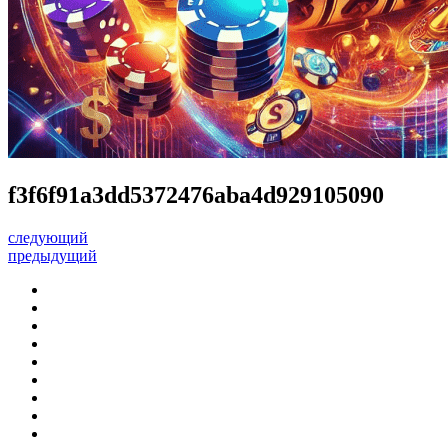
f3f6f91a3dd5372476aba4d929105090
следующий
предыдущий