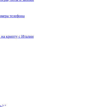
номера телефона
та на крипту с Италии
ь? "