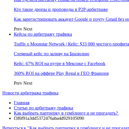
Кто такие дропы и дроповоды в P2P-арбитраже
Как зарегистрировать аккаунт Google и почту Gmail без 
Prev
Next
Кейсы по арбитражу трафика
Traffis x Moonstar Network | Кейс: $33 000 чистого профи
Схемный кейс по заливу на Бразилию
Кейс: 67% ROI на нутре в Мексике с Facebook
360% ROI на оффере Play Regal в ГЕО Франция
Prev
Next
Новости арбитража трафика
Главная
Статьи по арбитражу трафика
Как выбрать партнерку в гемблинге и не прогадать?
f3f6f91a3dd5372476aba4d929105090
Вернуться к "Как выбрать партнерку в гемблинге и не прогадат