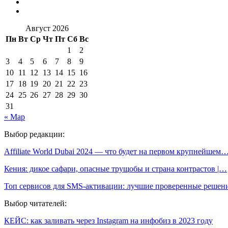
Август 2026
Пн
Вт
Ср
Чт
Пт
Сб
Вс
1
2
3
4
5
6
7
8
9
10
11
12
13
14
15
16
17
18
19
20
21
22
23
24
25
26
27
28
29
30
31
« Мар
Выбор редакции:
Affiliate World Dubai 2024 — что будет на первом крупнейшем
Кения: дикое сафари, опасные трущобы и страна контрастов |…
Топ сервисов для SMS-активации: лучшие проверенные решен
Выбор читателей:
КЕЙС: как заливать через Instagram на инфобиз в 2023 году