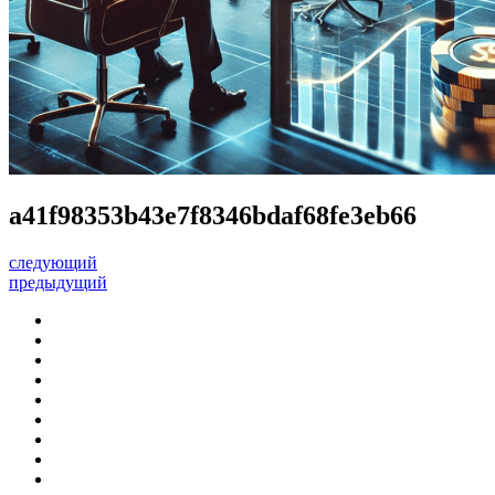
a41f98353b43e7f8346bdaf68fe3eb66
следующий
предыдущий