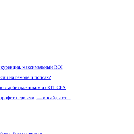
онкуренция, максимальный ROI
рсий на гембле и попсах?
ью с арбитражником из KIT CPA
ть профит первыми, — инсайды от…
беры, боты и звонки