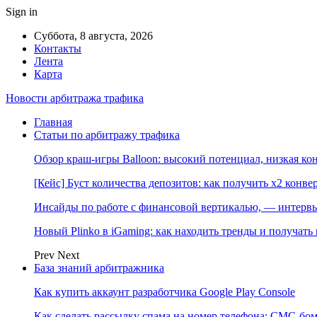
Sign in
Суббота, 8 августа, 2026
Контакты
Лента
Карта
Новости арбитража трафика
Главная
Статьи по арбитражу трафика
Обзор краш-игры Balloon: высокий потенциал, низкая к
[Кейс] Буст количества депозитов: как получить х2 конве
Инсайды по работе с финансовой вертикалью, — интерв
Новый Plinko в iGaming: как находить тренды и получа
Prev
Next
База знаний арбитражника
Как купить аккаунт разработчика Google Play Console
Как сделать рассылку спама на номер телефона: СМС-бом