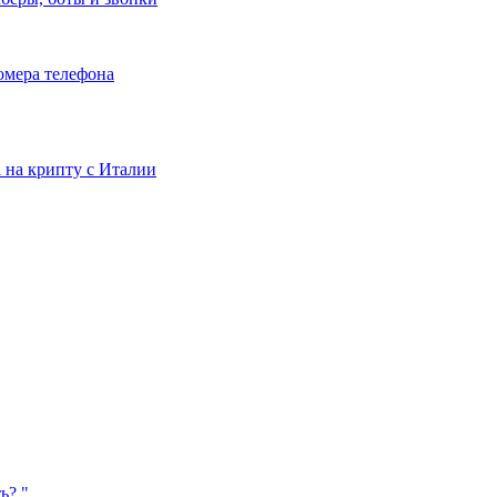
номера телефона
та на крипту с Италии
ь? "