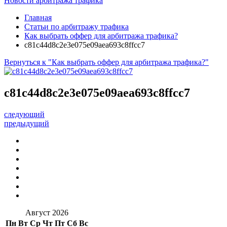
Новости арбитража трафика
Главная
Статьи по арбитражу трафика
Как выбрать оффер для арбитража трафика?
c81c44d8c2e3e075e09aea693c8ffcc7
Вернуться к "Как выбрать оффер для арбитража трафика?"
c81c44d8c2e3e075e09aea693c8ffcc7
следующий
предыдущий
Август 2026
Пн
Вт
Ср
Чт
Пт
Сб
Вс