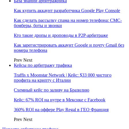
База знаний арбитражника
Как купить аккаунт разработчика Google Play Console
Как сделать рассылку спама на номер телефона: СМС-
бомберы, боты и звонки
Кто такие дропы и дроповоды в P2P-арбитраже
Как зарегистрировать аккаунт Google и почту Gmail без
номера телефона
Prev
Next
Кейсы по арбитражу трафика
Traffis x Moonstar Network | Кейс: $33 000 чистого
профита на крипту с Италии
Схемный кейс по заливу на Бразилию
Кейс: 67% ROI на нутре в Мексике с Facebook
360% ROI на оффере Play Regal в ГЕО Франция
Prev
Next