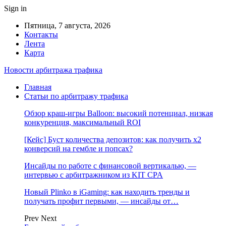
Sign in
Пятница, 7 августа, 2026
Контакты
Лента
Карта
Новости арбитража трафика
Главная
Статьи по арбитражу трафика
Обзор краш-игры Balloon: высокий потенциал, низкая
конкуренция, максимальный ROI
[Кейс] Буст количества депозитов: как получить х2
конверсий на гембле и попсах?
Инсайды по работе с финансовой вертикалью, —
интервью с арбитражником из KIT CPA
Новый Plinko в iGaming: как находить тренды и
получать профит первыми, — инсайды от…
Prev
Next