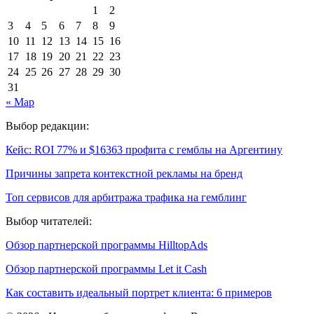
1
2
3
4
5
6
7
8
9
10
11
12
13
14
15
16
17
18
19
20
21
22
23
24
25
26
27
28
29
30
31
« Мар
Выбор редакции:
Кейс: ROI 77% и $16363 профита с гемблы на Аргентину
Причины запрета контекстной рекламы на бренд
Топ сервисов для арбитража трафика на гемблинг
Выбор читателей:
Обзор партнерской программы HilltopAds
Обзор партнерской программы Let it Cash
Как составить идеальный портрет клиента: 6 примеров