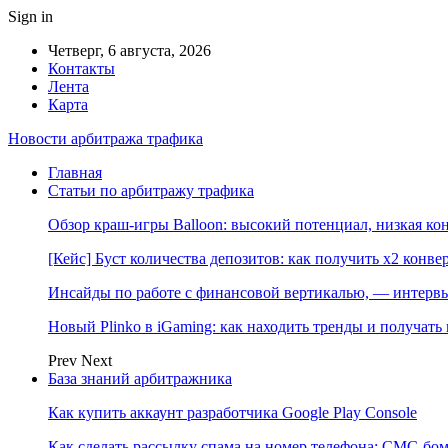
Sign in
Четверг, 6 августа, 2026
Контакты
Лента
Карта
Новости арбитража трафика
Главная
Статьи по арбитражу трафика
Обзор краш-игры Balloon: высокий потенциал, низкая к
[Кейс] Буст количества депозитов: как получить х2 конве
Инсайды по работе с финансовой вертикалью, — интерв
Новый Plinko в iGaming: как находить тренды и получа
Prev
Next
База знаний арбитражника
Как купить аккаунт разработчика Google Play Console
Как сделать рассылку спама на номер телефона: СМС-бом