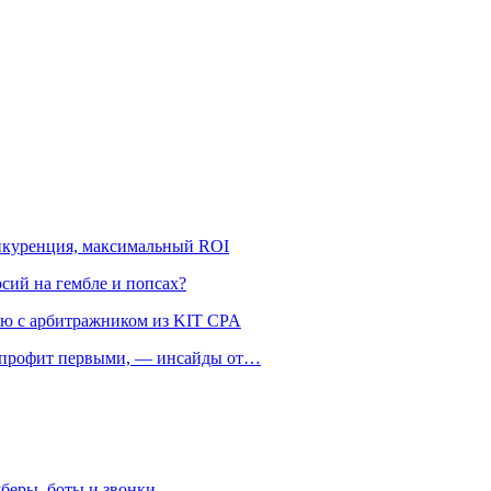
онкуренция, максимальный ROI
рсий на гембле и попсах?
ью с арбитражником из KIT CPA
ть профит первыми, — инсайды от…
беры, боты и звонки