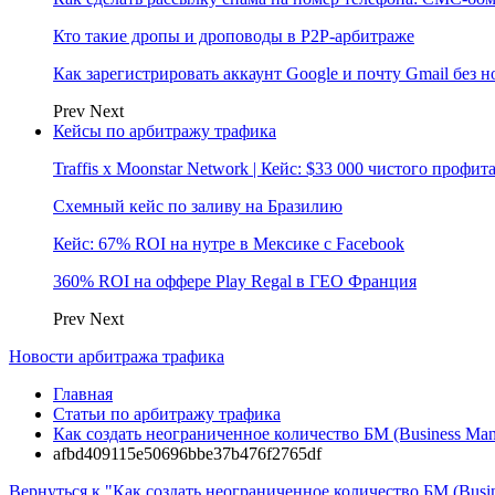
Кто такие дропы и дроповоды в P2P-арбитраже
Как зарегистрировать аккаунт Google и почту Gmail без 
Prev
Next
Кейсы по арбитражу трафика
Traffis x Moonstar Network | Кейс: $33 000 чистого профи
Схемный кейс по заливу на Бразилию
Кейс: 67% ROI на нутре в Мексике с Facebook
360% ROI на оффере Play Regal в ГЕО Франция
Prev
Next
Новости арбитража трафика
Главная
Статьи по арбитражу трафика
Как создать неограниченное количество БМ (Business Ma
afbd409115e50696bbe37b476f2765df
Вернуться к "Как создать неограниченное количество БМ (Bus