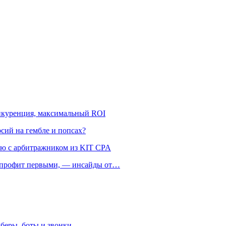
онкуренция, максимальный ROI
рсий на гембле и попсах?
ью с арбитражником из KIT CPA
ть профит первыми, — инсайды от…
беры, боты и звонки