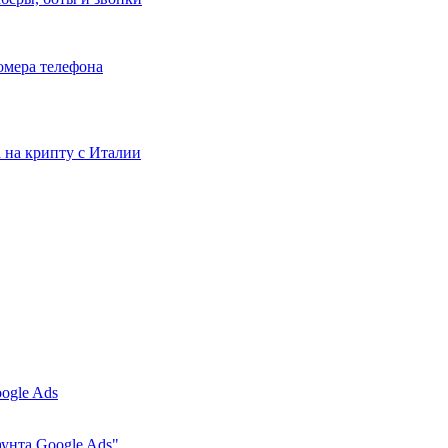
номера телефона
та на крипту с Италии
ogle Ads
аунта Google Ads"