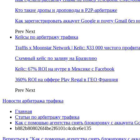
Кто такие дропы и дроповоды в P2P-арбитраже
Как зарегистрировать аккаунт Google и почту Gmail без 
Prev
Next
Кейсы по арбитражу трафика
Traffis x Moonstar Network | Кейс: $33 000 чистого профи
Схемный кейс по заливу на Бразилию
Кейс: 67% ROI на нутре в Мексике с Facebook
360% ROI на оффере Play Regal в ГЕО Франция
Prev
Next
Новости арбитража трафика
Главная
Статьи по арбитражу трафика
Как с помощью агентства снять блокировку с аккаунта Go
b882b808026f4be2f6101c4cdce6e135
Вернуться к "Как с помощью агентства снять блокировку с акк