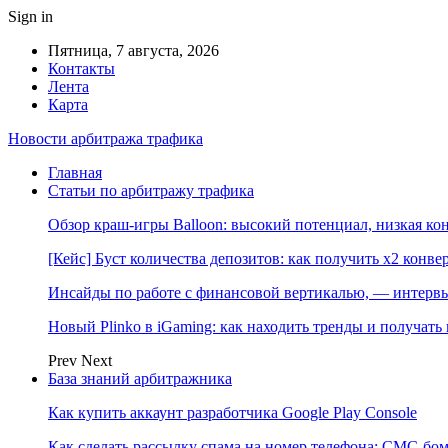
Sign in
Пятница, 7 августа, 2026
Контакты
Лента
Карта
Новости арбитража трафика
Главная
Статьи по арбитражу трафика
Обзор краш-игры Balloon: высокий потенциал, низкая к
[Кейс] Буст количества депозитов: как получить х2 конве
Инсайды по работе с финансовой вертикалью, — интерв
Новый Plinko в iGaming: как находить тренды и получа
Prev
Next
База знаний арбитражника
Как купить аккаунт разработчика Google Play Console
Как сделать рассылку спама на номер телефона: СМС-бом