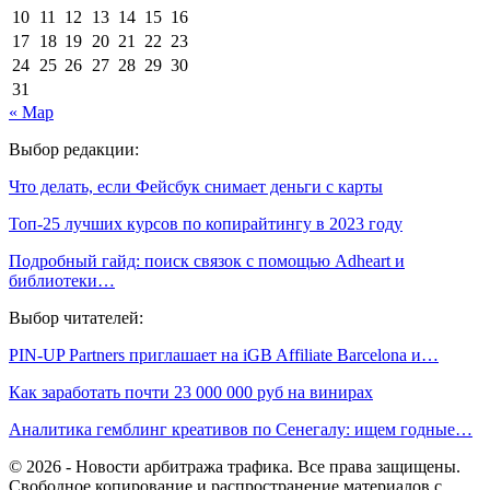
10
11
12
13
14
15
16
17
18
19
20
21
22
23
24
25
26
27
28
29
30
31
« Мар
Выбор редакции:
Что делать, если Фейсбук снимает деньги с карты
Топ-25 лучших курсов по копирайтингу в 2023 году
Подробный гайд: поиск связок с помощью Adheart и
библиотеки…
Выбор читателей:
PIN-UP Partners приглашает на iGB Affiliate Barcelona и…
Как заработать почти 23 000 000 руб на винирах
Аналитика гемблинг креативов по Сенегалу: ищем годные…
© 2026 - Новости арбитража трафика. Все права защищены.
Свободное копирование и распространение материалов с