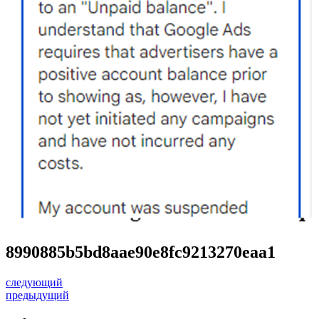
8990885b5bd8aae90e8fc9213270eaa1
следующий
предыдущий