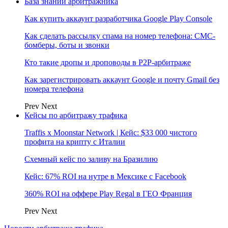
База знаний арбитражника
Как купить аккаунт разработчика Google Play Console
Как сделать рассылку спама на номер телефона: СМС-
бомберы, боты и звонки
Кто такие дропы и дроповоды в P2P-арбитраже
Как зарегистрировать аккаунт Google и почту Gmail без
номера телефона
Prev
Next
Кейсы по арбитражу трафика
Traffis x Moonstar Network | Кейс: $33 000 чистого
профита на крипту с Италии
Схемный кейс по заливу на Бразилию
Кейс: 67% ROI на нутре в Мексике с Facebook
360% ROI на оффере Play Regal в ГЕО Франция
Prev
Next