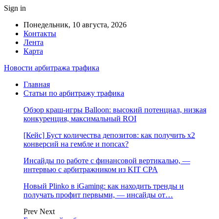
Sign in
Понедельник, 10 августа, 2026
Контакты
Лента
Карта
Новости арбитража трафика
Главная
Статьи по арбитражу трафика
Обзор краш-игры Balloon: высокий потенциал, низкая
конкуренция, максимальный ROI
[Кейс] Буст количества депозитов: как получить х2
конверсий на гембле и попсах?
Инсайды по работе с финансовой вертикалью, —
интервью с арбитражником из KIT CPA
Новый Plinko в iGaming: как находить тренды и
получать профит первыми, — инсайды от…
Prev
Next