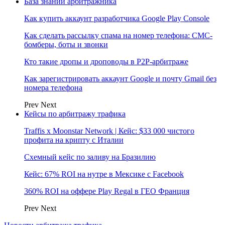
База знаний арбитражника
Как купить аккаунт разработчика Google Play Console
Как сделать рассылку спама на номер телефона: СМС-
бомберы, боты и звонки
Кто такие дропы и дроповоды в P2P-арбитраже
Как зарегистрировать аккаунт Google и почту Gmail без
номера телефона
Prev
Next
Кейсы по арбитражу трафика
Traffis x Moonstar Network | Кейс: $33 000 чистого
профита на крипту с Италии
Схемный кейс по заливу на Бразилию
Кейс: 67% ROI на нутре в Мексике с Facebook
360% ROI на оффере Play Regal в ГЕО Франция
Prev
Next