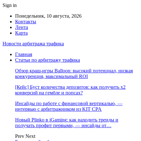
Sign in
Понедельник, 10 августа, 2026
Контакты
Лента
Карта
Новости арбитража трафика
Главная
Статьи по арбитражу трафика
Обзор краш-игры Balloon: высокий потенциал, низкая
конкуренция, максимальный ROI
[Кейс] Буст количества депозитов: как получить х2
конверсий на гембле и попсах?
Инсайды по работе с финансовой вертикалью, —
интервью с арбитражником из KIT CPA
Новый Plinko в iGaming: как находить тренды и
получать профит первыми, — инсайды от…
Prev
Next