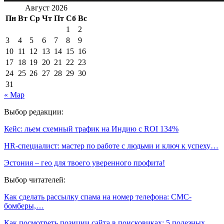
Август 2026
Пн
Вт
Ср
Чт
Пт
Сб
Вс
1
2
3
4
5
6
7
8
9
10
11
12
13
14
15
16
17
18
19
20
21
22
23
24
25
26
27
28
29
30
31
« Мар
Выбор редакции:
Кейс: льем схемный трафик на Индию с ROI 134%
HR-специалист: мастер по работе с людьми и ключ к успеху…
Эстония – гео для твоего уверенного профита!
Выбор читателей:
Как сделать рассылку спама на номер телефона: СМС-
бомберы,…
Как посмотреть позиции сайта в поисковиках: 5 полезных…