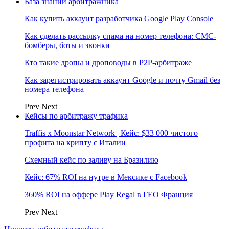
База знаний арбитражника
Как купить аккаунт разработчика Google Play Console
Как сделать рассылку спама на номер телефона: СМС-
бомберы, боты и звонки
Кто такие дропы и дроповоды в P2P-арбитраже
Как зарегистрировать аккаунт Google и почту Gmail без
номера телефона
Prev
Next
Кейсы по арбитражу трафика
Traffis x Moonstar Network | Кейс: $33 000 чистого
профита на крипту с Италии
Схемный кейс по заливу на Бразилию
Кейс: 67% ROI на нутре в Мексике с Facebook
360% ROI на оффере Play Regal в ГЕО Франция
Prev
Next