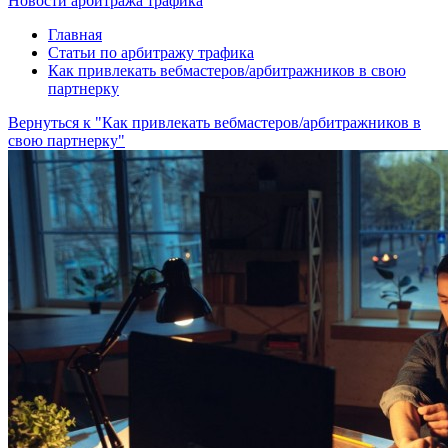
Новости арбитража трафика
Главная
Статьи по арбитражу трафика
Как привлекать вебмастеров/арбитражников в свою
партнерку
Вернуться к "Как привлекать вебмастеров/арбитражников в
свою партнерку"