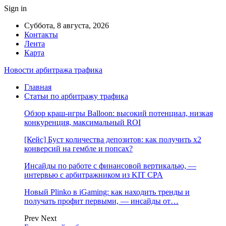
Sign in
Суббота, 8 августа, 2026
Контакты
Лента
Карта
Новости арбитража трафика
Главная
Статьи по арбитражу трафика
Обзор краш-игры Balloon: высокий потенциал, низкая
конкуренция, максимальный ROI
[Кейс] Буст количества депозитов: как получить х2
конверсий на гембле и попсах?
Инсайды по работе с финансовой вертикалью, —
интервью с арбитражником из KIT CPA
Новый Plinko в iGaming: как находить тренды и
получать профит первыми, — инсайды от…
Prev
Next