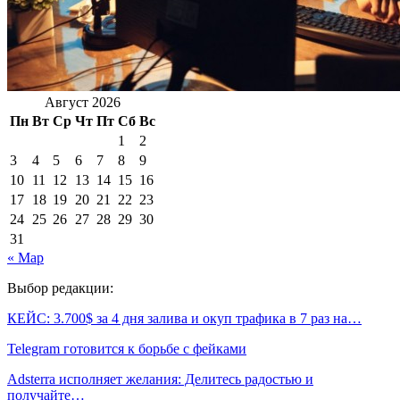
Август 2026
Пн
Вт
Ср
Чт
Пт
Сб
Вс
1
2
3
4
5
6
7
8
9
10
11
12
13
14
15
16
17
18
19
20
21
22
23
24
25
26
27
28
29
30
31
« Мар
Выбор редакции:
КЕЙС: 3.700$ за 4 дня залива и окуп трафика в 7 раз на…
Telegram готовится к борьбе с фейками
Adsterra исполняет желания: Делитесь радостью и
получайте…