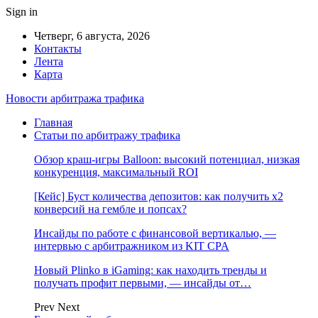
Sign in
Четверг, 6 августа, 2026
Контакты
Лента
Карта
Новости арбитража трафика
Главная
Статьи по арбитражу трафика
Обзор краш-игры Balloon: высокий потенциал, низкая
конкуренция, максимальный ROI
[Кейс] Буст количества депозитов: как получить х2
конверсий на гембле и попсах?
Инсайды по работе с финансовой вертикалью, —
интервью с арбитражником из KIT CPA
Новый Plinko в iGaming: как находить тренды и
получать профит первыми, — инсайды от…
Prev
Next