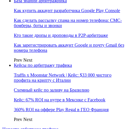
База знаний арбитражника
Как купить аккаунт разработчика Google Play Console
Как сделать рассылку спама на номер телефона: СМС-
бомберы, боты и звонки
Кто такие дропы и дроповоды в P2P-арбитраже
Как зарегистрировать аккаунт Google и почту Gmail без
номера телефона
Prev
Next
Кейсы по арбитражу трафика
Traffis x Moonstar Network | Кейс: $33 000 чистого
профита на крипту с Италии
Схемный кейс по заливу на Бразилию
Кейс: 67% ROI на нутре в Мексике с Facebook
360% ROI на оффере Play Regal в ГЕО Франция
Prev
Next