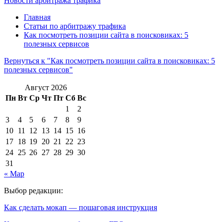
Новости арбитража трафика
Главная
Статьи по арбитражу трафика
Как посмотреть позиции сайта в поисковиках: 5
полезных сервисов
Вернуться к "Как посмотреть позиции сайта в поисковиках: 5
полезных сервисов"
Август 2026
Пн
Вт
Ср
Чт
Пт
Сб
Вс
1
2
3
4
5
6
7
8
9
10
11
12
13
14
15
16
17
18
19
20
21
22
23
24
25
26
27
28
29
30
31
« Мар
Выбор редакции:
Как сделать мокап — пошаговая инструкция