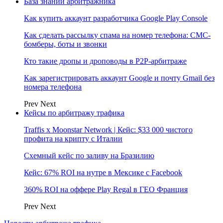
База знаний арбитражника
Как купить аккаунт разработчика Google Play Console
Как сделать рассылку спама на номер телефона: СМС-
бомберы, боты и звонки
Кто такие дропы и дроповоды в P2P-арбитраже
Как зарегистрировать аккаунт Google и почту Gmail без
номера телефона
Prev
Next
Кейсы по арбитражу трафика
Traffis x Moonstar Network | Кейс: $33 000 чистого
профита на крипту с Италии
Схемный кейс по заливу на Бразилию
Кейс: 67% ROI на нутре в Мексике с Facebook
360% ROI на оффере Play Regal в ГЕО Франция
Prev
Next