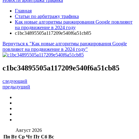
Новости арбитража трафика
Главная
Статьи по арбитражу трафика
Как новые алгоритмы ранжирования Google повлияют
на продвижение в 2024 году
c1bc34895505a117209e540f6a51cb85
Вернуться к "Как новые алгоритмы ранжирования Google
повлияют на продвижение в 2024 году"
c1bc34895505a117209e540f6a51cb85
следующий
предыдущий
Август 2026
Пн
Вт
Ср
Чт
Пт
Сб
Вс