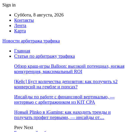
Sign in
Суббота, 8 августа, 2026
Контакты
Лента
Карта
Новости арбитража трафика
Главная
Статьи по арбитражу трафика
Обзор краш-игры Balloon: высокий потенциал, низкая
конкуренция, максимальный ROI
[Кейс] Буст количества депозитов: как получить х2
конверсий на гембле и попсах?
Инсайды по работе с финансовой вертикалью, —
интервью с арбитражником из KIT CPA
Новый Plinko в iGaming: как находить тренды и
получать профит первыми, — инсайды от…
Prev
Next