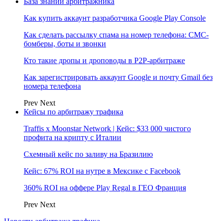
База знаний арбитражника
Как купить аккаунт разработчика Google Play Console
Как сделать рассылку спама на номер телефона: СМС-
бомберы, боты и звонки
Кто такие дропы и дроповоды в P2P-арбитраже
Как зарегистрировать аккаунт Google и почту Gmail без
номера телефона
Prev
Next
Кейсы по арбитражу трафика
Traffis x Moonstar Network | Кейс: $33 000 чистого
профита на крипту с Италии
Схемный кейс по заливу на Бразилию
Кейс: 67% ROI на нутре в Мексике с Facebook
360% ROI на оффере Play Regal в ГЕО Франция
Prev
Next