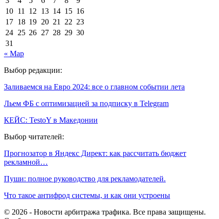
3
4
5
6
7
8
9
10
11
12
13
14
15
16
17
18
19
20
21
22
23
24
25
26
27
28
29
30
31
« Мар
Выбор редакции:
Заливаемся на Евро 2024: все о главном событии лета
Льем ФБ с оптимизацией за подписку в Telegram
КЕЙС: TestoY в Македонии
Выбор читателей:
Прогнозатор в Яндекс Директ: как рассчитать бюджет
рекламной…
Пуши: полное руководство для рекламодателей.
Что такое антифрод системы, и как они устроены
© 2026 - Новости арбитража трафика. Все права защищены.