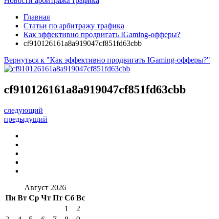
Новости арбитража трафика
Главная
Статьи по арбитражу трафика
Как эффективно продвигать IGaming-офферы?
cf910126161a8a919047cf851fd63cbb
Вернуться к "Как эффективно продвигать IGaming-офферы?"
cf910126161a8a919047cf851fd63cbb
следующий
предыдущий
Август 2026
Пн
Вт
Ср
Чт
Пт
Сб
Вс
1
2