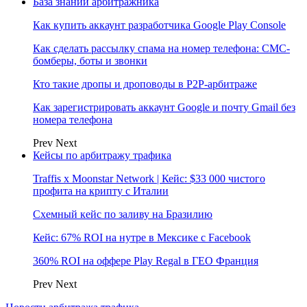
База знаний арбитражника
Как купить аккаунт разработчика Google Play Console
Как сделать рассылку спама на номер телефона: СМС-
бомберы, боты и звонки
Кто такие дропы и дроповоды в P2P-арбитраже
Как зарегистрировать аккаунт Google и почту Gmail без
номера телефона
Prev
Next
Кейсы по арбитражу трафика
Traffis x Moonstar Network | Кейс: $33 000 чистого
профита на крипту с Италии
Схемный кейс по заливу на Бразилию
Кейс: 67% ROI на нутре в Мексике с Facebook
360% ROI на оффере Play Regal в ГЕО Франция
Prev
Next