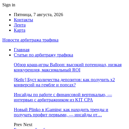
Sign in
Пятница, 7 августа, 2026
Контакты
Лента
Карта
Новости арбитража трафика
Главная
Статьи по арбитражу трафика
Обзор краш-игры Balloon: высокий потенциал, низкая
конкуренция, максимальный ROI
[Кейс] Буст количества депозитов: как получить х2
конверсий на гембле и попсах?
Инсайды по работе с финансовой вертикалью, —
интервью с арбитражником из KIT CPA
Новый Plinko в iGaming: как находить тренды и
получать профит первыми, — инсайды от…
Prev
Next