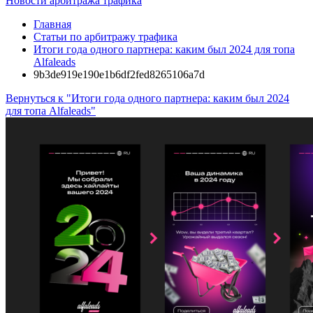
Новости арбитража трафика
Главная
Статьи по арбитражу трафика
Итоги года одного партнера: каким был 2024 для топа
Alfaleads
9b3de919e190e1b6df2fed8265106a7d
Вернуться к "Итоги года одного партнера: каким был 2024
для топа Alfaleads"