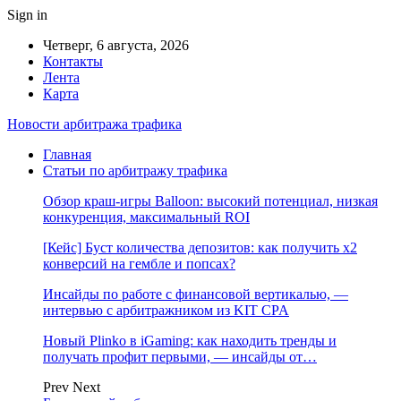
Sign in
Четверг, 6 августа, 2026
Контакты
Лента
Карта
Новости арбитража трафика
Главная
Статьи по арбитражу трафика
Обзор краш-игры Balloon: высокий потенциал, низкая
конкуренция, максимальный ROI
[Кейс] Буст количества депозитов: как получить х2
конверсий на гембле и попсах?
Инсайды по работе с финансовой вертикалью, —
интервью с арбитражником из KIT CPA
Новый Plinko в iGaming: как находить тренды и
получать профит первыми, — инсайды от…
Prev
Next