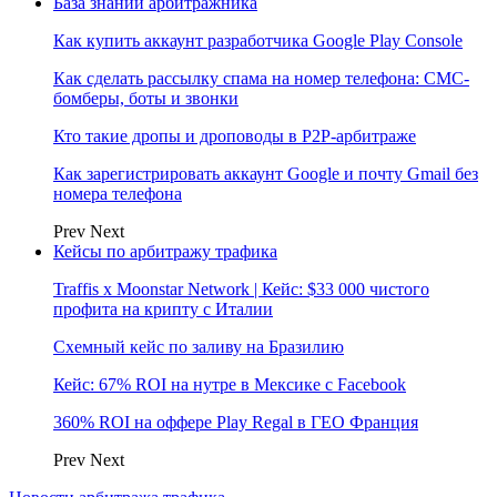
База знаний арбитражника
Как купить аккаунт разработчика Google Play Console
Как сделать рассылку спама на номер телефона: СМС-
бомберы, боты и звонки
Кто такие дропы и дроповоды в P2P-арбитраже
Как зарегистрировать аккаунт Google и почту Gmail без
номера телефона
Prev
Next
Кейсы по арбитражу трафика
Traffis x Moonstar Network | Кейс: $33 000 чистого
профита на крипту с Италии
Схемный кейс по заливу на Бразилию
Кейс: 67% ROI на нутре в Мексике с Facebook
360% ROI на оффере Play Regal в ГЕО Франция
Prev
Next