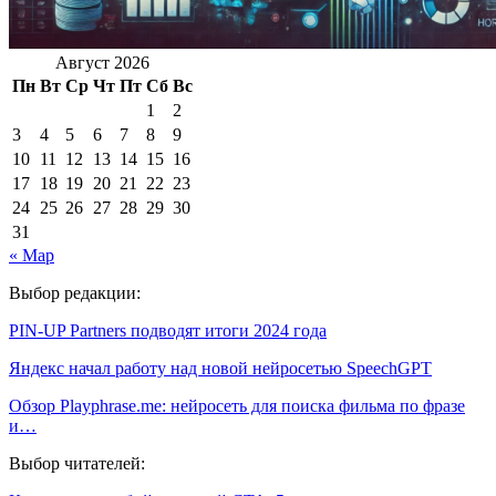
Август 2026
Пн
Вт
Ср
Чт
Пт
Сб
Вс
1
2
3
4
5
6
7
8
9
10
11
12
13
14
15
16
17
18
19
20
21
22
23
24
25
26
27
28
29
30
31
« Мар
Выбор редакции:
PIN-UP Partners подводят итоги 2024 года
Яндекс начал работу над новой нейросетью SpeechGPT
Обзор Playphrase.me: нейросеть для поиска фильма по фразе
и…
Выбор читателей: