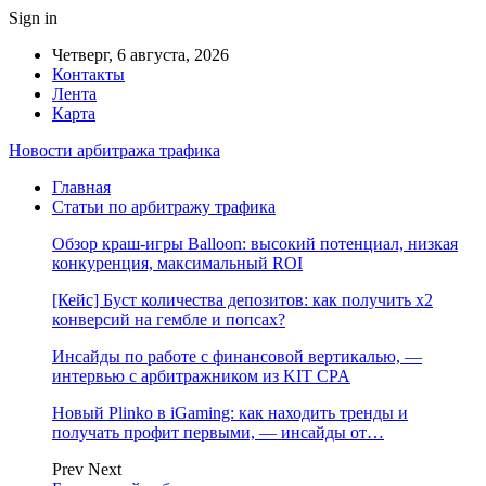
Sign in
Четверг, 6 августа, 2026
Контакты
Лента
Карта
Новости арбитража трафика
Главная
Статьи по арбитражу трафика
Обзор краш-игры Balloon: высокий потенциал, низкая
конкуренция, максимальный ROI
[Кейс] Буст количества депозитов: как получить х2
конверсий на гембле и попсах?
Инсайды по работе с финансовой вертикалью, —
интервью с арбитражником из KIT CPA
Новый Plinko в iGaming: как находить тренды и
получать профит первыми, — инсайды от…
Prev
Next