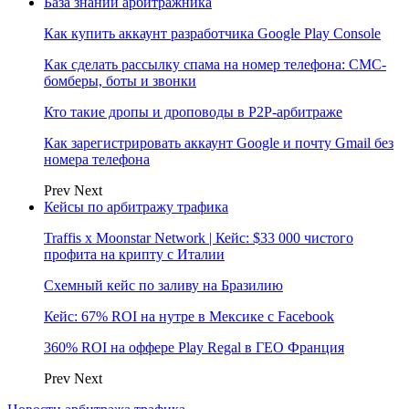
База знаний арбитражника
Как купить аккаунт разработчика Google Play Console
Как сделать рассылку спама на номер телефона: СМС-
бомберы, боты и звонки
Кто такие дропы и дроповоды в P2P-арбитраже
Как зарегистрировать аккаунт Google и почту Gmail без
номера телефона
Prev
Next
Кейсы по арбитражу трафика
Traffis x Moonstar Network | Кейс: $33 000 чистого
профита на крипту с Италии
Схемный кейс по заливу на Бразилию
Кейс: 67% ROI на нутре в Мексике с Facebook
360% ROI на оффере Play Regal в ГЕО Франция
Prev
Next