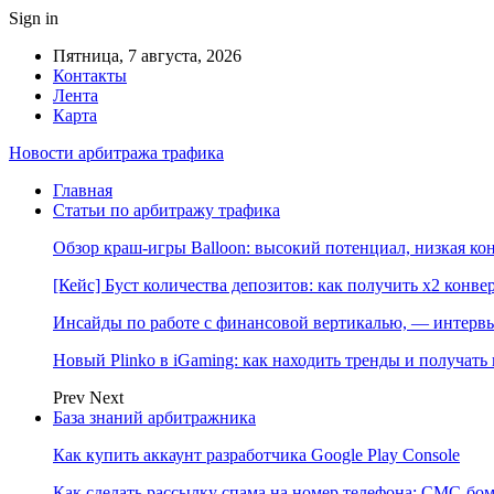
Sign in
Пятница, 7 августа, 2026
Контакты
Лента
Карта
Новости арбитража трафика
Главная
Статьи по арбитражу трафика
Обзор краш-игры Balloon: высокий потенциал, низкая к
[Кейс] Буст количества депозитов: как получить х2 конве
Инсайды по работе с финансовой вертикалью, — интерв
Новый Plinko в iGaming: как находить тренды и получа
Prev
Next
База знаний арбитражника
Как купить аккаунт разработчика Google Play Console
Как сделать рассылку спама на номер телефона: СМС-бом