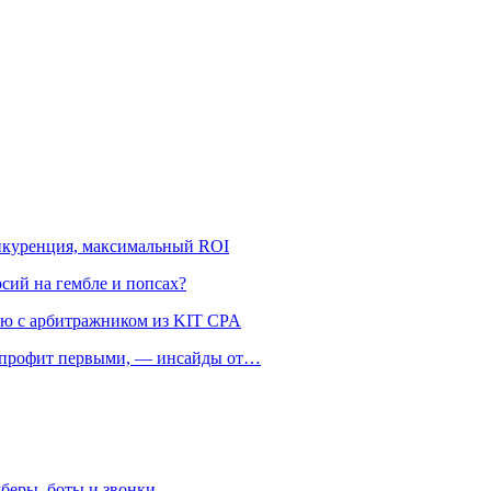
онкуренция, максимальный ROI
рсий на гембле и попсах?
ью с арбитражником из KIT CPA
ть профит первыми, — инсайды от…
беры, боты и звонки