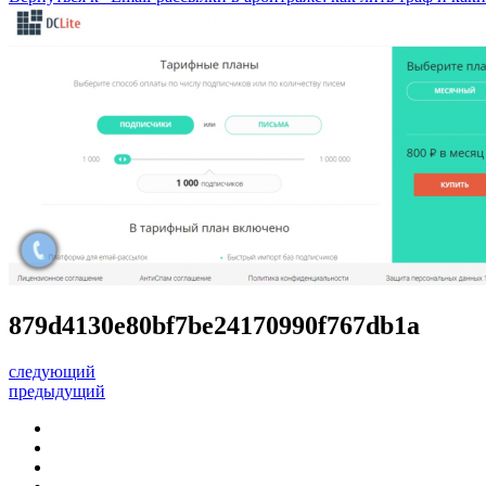
879d4130e80bf7be24170990f767db1a
следующий
предыдущий