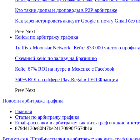
Кто такие дропы и дроповоды в P2P-арбитраже
Как зарегистрировать аккаунт Google и почту Gmail без 
Prev
Next
Кейсы по арбитражу трафика
Traffis x Moonstar Network | Кейс: $33 000 чистого профи
Схемный кейс по заливу на Бразилию
Кейс: 67% ROI на нутре в Мексике с Facebook
360% ROI на оффере Play Regal в ГЕО Франция
Prev
Next
Новости арбитража трафика
Главная
Статьи по арбитражу трафика
Email-рассылки в арбитраже: как лить траф и какие инст
879d4130e80bf7be24170990f767db1a
Вернуться к "Email-рассылки в арбитраже: как лить траф и ка