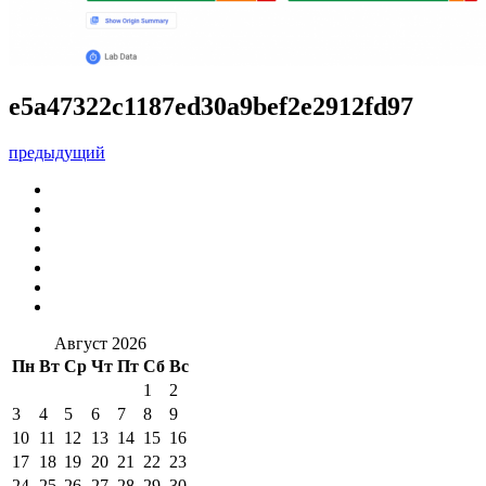
e5a47322c1187ed30a9bef2e2912fd97
предыдущий
Август 2026
Пн
Вт
Ср
Чт
Пт
Сб
Вс
1
2
3
4
5
6
7
8
9
10
11
12
13
14
15
16
17
18
19
20
21
22
23
24
25
26
27
28
29
30