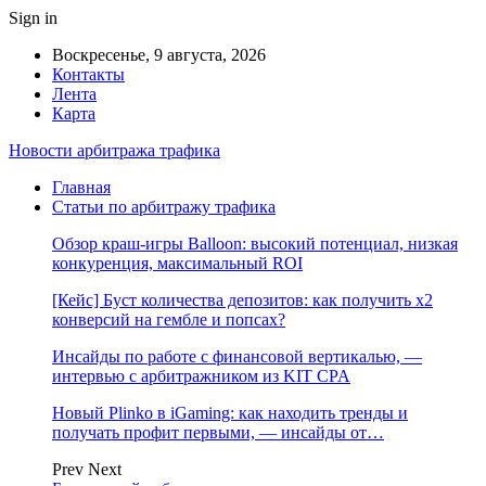
Sign in
Воскресенье, 9 августа, 2026
Контакты
Лента
Карта
Новости арбитража трафика
Главная
Статьи по арбитражу трафика
Обзор краш-игры Balloon: высокий потенциал, низкая
конкуренция, максимальный ROI
[Кейс] Буст количества депозитов: как получить х2
конверсий на гембле и попсах?
Инсайды по работе с финансовой вертикалью, —
интервью с арбитражником из KIT CPA
Новый Plinko в iGaming: как находить тренды и
получать профит первыми, — инсайды от…
Prev
Next