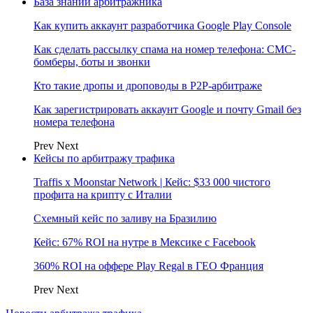
База знаний арбитражника
Как купить аккаунт разработчика Google Play Console
Как сделать рассылку спама на номер телефона: СМС-
бомберы, боты и звонки
Кто такие дропы и дроповоды в P2P-арбитраже
Как зарегистрировать аккаунт Google и почту Gmail без
номера телефона
Prev
Next
Кейсы по арбитражу трафика
Traffis x Moonstar Network | Кейс: $33 000 чистого
профита на крипту с Италии
Схемный кейс по заливу на Бразилию
Кейс: 67% ROI на нутре в Мексике с Facebook
360% ROI на оффере Play Regal в ГЕО Франция
Prev
Next