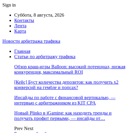
Sign in
Суббота, 8 августа, 2026
Контакты
Лента
Карта
Новости арбитража трафика
Главная
Статьи по арбитражу трафика
Обзор краш-игры Balloon: высокий потенциал, низкая
конкуренция, максимальный ROI
[Кейс] Буст количества депозитов: как получить х2
конверсий на гембле и попсах?
Инсайды по работе с финансовой вертикалью, —
интервью с арбитражником из KIT CPA
Новый Plinko в iGaming: как находить тренды и
получать профит первыми, — инсайды от…
Prev
Next