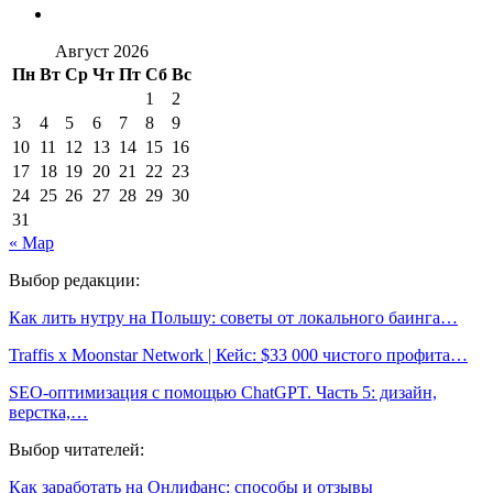
Август 2026
Пн
Вт
Ср
Чт
Пт
Сб
Вс
1
2
3
4
5
6
7
8
9
10
11
12
13
14
15
16
17
18
19
20
21
22
23
24
25
26
27
28
29
30
31
« Мар
Выбор редакции:
Как лить нутру на Польшу: советы от локального баинга…
Traffis x Moonstar Network | Кейс: $33 000 чистого профита…
SEO-оптимизация с помощью ChatGPT. Часть 5: дизайн,
верстка,…
Выбор читателей:
Как заработать на Онлифанс: способы и отзывы