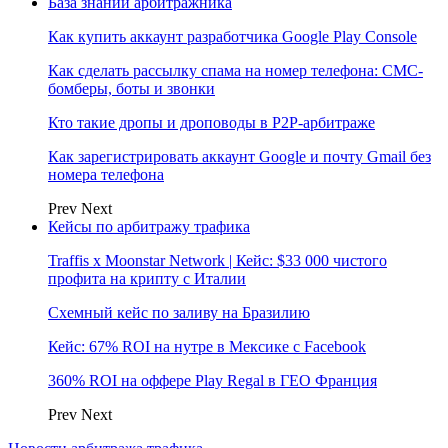
База знаний арбитражника
Как купить аккаунт разработчика Google Play Console
Как сделать рассылку спама на номер телефона: СМС-
бомберы, боты и звонки
Кто такие дропы и дроповоды в P2P-арбитраже
Как зарегистрировать аккаунт Google и почту Gmail без
номера телефона
Prev
Next
Кейсы по арбитражу трафика
Traffis x Moonstar Network | Кейс: $33 000 чистого
профита на крипту с Италии
Схемный кейс по заливу на Бразилию
Кейс: 67% ROI на нутре в Мексике с Facebook
360% ROI на оффере Play Regal в ГЕО Франция
Prev
Next